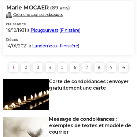
Marie MOCAER
(89 ans)
Créer une cagnotte obsèques
Naissance
19/12/1931 à
Plougourvest
(
Finistère
)
Décès
14/01/2021 à
Landerneau
(
Finistère
)
1
2
3
4
5
6
7
8
9
Carte de condoléances : envoyer
gratuitement une carte
Message de condoléances :
exemples de textes et modèle de
courrier