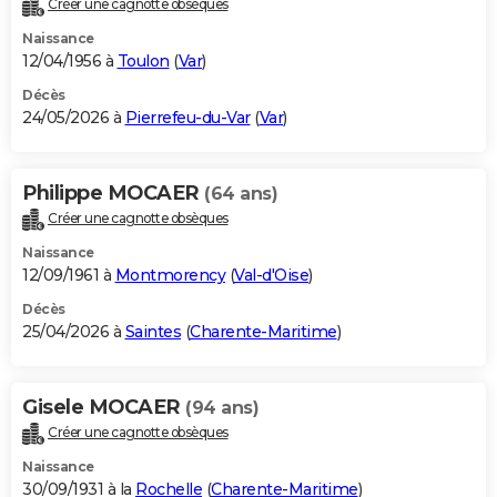
Créer une cagnotte obsèques
City break
Voyage de noces
Climat
Destinations
Voyage nature
Forum
+
PHOTO
Naissance
12/04/1956 à
Toulon
(
Var
)
GUIDES D'ACHAT
Décès
24/05/2026 à
Pierrefeu-du-Var
(
Var
)
BONS PLANS
CARTE DE VOEUX
Philippe MOCAER
(64 ans)
Carte Bonne année
Carte Pâques
Carte de Noël
Carte Saint-Valentin
Carte d'anniversaire
DICTIONNAIRE
Créer une cagnotte obsèques
Biographies
Expressions
Dictionnaire
Citations
Proverbes
PROGRAMME TV
Naissance
12/09/1961 à
Montmorency
(
Val-d'Oise
)
COPAINS D'AVANT
Décès
25/04/2026 à
Saintes
(
Charente-Maritime
)
Se connecter
Collèges
Universités
Service militaire
S'inscrire
Lycées
Primaires
Entreprises
Avis de recherche
AVIS DE DÉCÈS
FORUM
Gisele MOCAER
(94 ans)
Lifestyle
Sport
Television
Cinema
Bricolage
Culture
Auto
Voyage
Créer une cagnotte obsèques
Naissance
30/09/1931 à la
Rochelle
(
Charente-Maritime
)