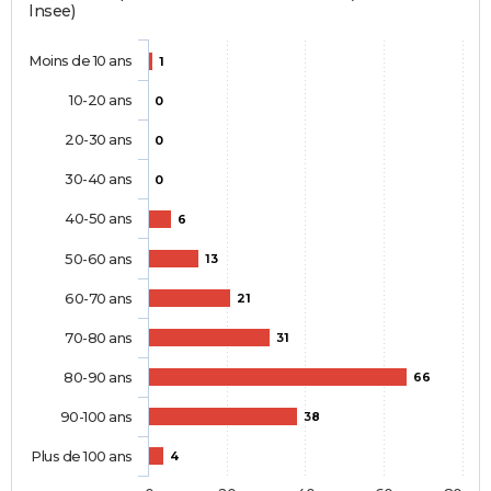
Insee)
Moins de 10 ans
1
10-20 ans
0
20-30 ans
0
30-40 ans
0
40-50 ans
6
50-60 ans
13
60-70 ans
21
70-80 ans
31
80-90 ans
66
90-100 ans
38
Plus de 100 ans
4