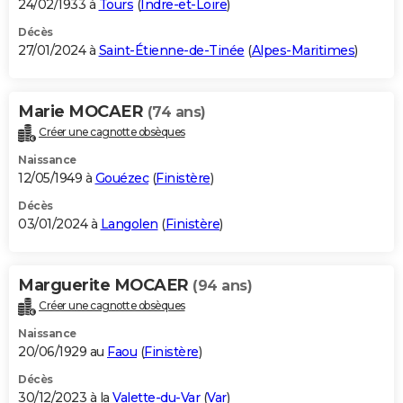
24/02/1933 à
Tours
(
Indre-et-Loire
)
Décès
27/01/2024 à
Saint-Étienne-de-Tinée
(
Alpes-Maritimes
)
Marie MOCAER
(74 ans)
Créer une cagnotte obsèques
Naissance
12/05/1949 à
Gouézec
(
Finistère
)
Décès
03/01/2024 à
Langolen
(
Finistère
)
Marguerite MOCAER
(94 ans)
Créer une cagnotte obsèques
Naissance
20/06/1929 au
Faou
(
Finistère
)
Décès
30/12/2023 à la
Valette-du-Var
(
Var
)