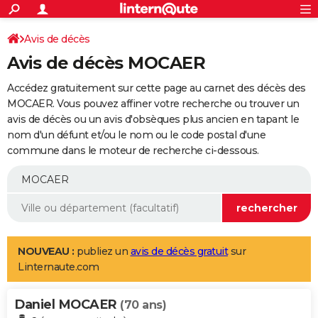
ACTUALITÉS
Connexion
S'inscrire
Avis de décès
Rechercher
Société
Education
Villes
Politique
Faits Divers
Monde
+
SPORT
Avis de décès MOCAER
Football
Cyclisme
Forum
Coupe du monde 2026
Tennis
Rugby
CULTURE
Accédez gratuitement sur cette page au carnet des décès des
TNT
Cinéma
Musique
Programme TV
Streaming
Sorties cinéma
+
MOCAER. Vous pouvez affiner votre recherche ou trouver un
FINANCE
avis de décès ou un avis d'obsèques plus ancien en tapant le
Impôts
Immobilier
Banque
Crédit
Retraite
Epargne
Risques naturels par ville
Assurance
AUTO
nom d'un défunt et/ou le nom ou le code postal d'une
commune dans le moteur de recherche ci-dessous.
Réserver un essai
Berlines
Forum auto
Essais
Citadines
SUV
+
HIGH-TECH
Meilleur smartphone
Ordinateurs
Guide high-tech
Mobiles
Internet
Jeux vidéo
+
BRICOLAGE
Aménagement intérieur
Cuisine
Jardinage
+
Forum
Extérieur
Salle de bains
Rangement
WEEK-END
Escapades
Expositions
Week-end nature
Guides de France
Patrimoine
Musées
+
LIFESTYLE
NOUVEAU :
publiez un
avis de décès gratuit
sur
Linternaute.com
Bien-être
Mode
+
Art de vivre
Loisirs
Modes de vie
SANTE
Daniel MOCAER
Guide de la santé
Médicaments
+
Alimentation
Maladies
Sommeil
(70 ans)
VOYAGE