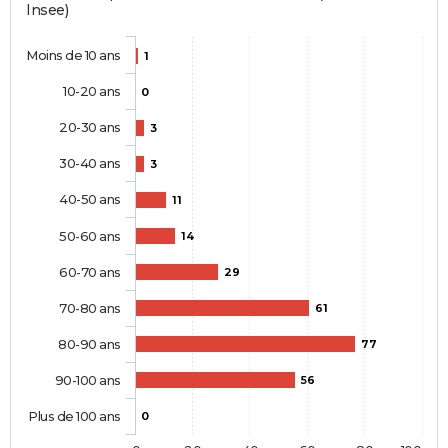
Insee)
Moins de 10 ans
1
10-20 ans
0
20-30 ans
3
30-40 ans
3
40-50 ans
11
50-60 ans
14
60-70 ans
29
70-80 ans
61
80-90 ans
77
90-100 ans
56
Plus de 100 ans
0