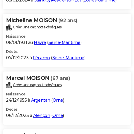
05/02/2024 à
Saint-Sylvestre-sur-Lot
(
Lot-et-Garonne
)
Micheline MOISON
(92 ans)
Créer une cagnotte obsèques
Naissance
08/01/1931 au
Havre
(
Seine-Maritime
)
Décès
07/12/2023 à
Fécamp
(
Seine-Maritime
)
Marcel MOISON
(67 ans)
Créer une cagnotte obsèques
Naissance
24/12/1955 à
Argentan
(
Orne
)
Décès
06/12/2023 à
Alençon
(
Orne
)