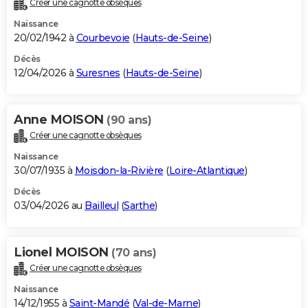
Créer une cagnotte obsèques
City break
Voyage de noces
Climat
Destinations
Voyage nature
Forum
+
PHOTO
Naissance
20/02/1942 à
Courbevoie
(
Hauts-de-Seine
)
GUIDES D'ACHAT
Décès
12/04/2026 à
Suresnes
(
Hauts-de-Seine
)
BONS PLANS
CARTE DE VOEUX
Anne MOISON
(90 ans)
Carte Bonne année
Carte Pâques
Carte de Noël
Carte Saint-Valentin
Carte d'anniversaire
DICTIONNAIRE
Créer une cagnotte obsèques
Biographies
Expressions
Dictionnaire
Citations
Proverbes
PROGRAMME TV
Naissance
30/07/1935 à
Moisdon-la-Rivière
(
Loire-Atlantique
)
COPAINS D'AVANT
Décès
03/04/2026 au
Bailleul
(
Sarthe
)
Se connecter
Collèges
Universités
Service militaire
S'inscrire
Lycées
Primaires
Entreprises
Avis de recherche
AVIS DE DÉCÈS
FORUM
Lionel MOISON
(70 ans)
Lifestyle
Sport
Television
Cinema
Bricolage
Culture
Auto
Voyage
Créer une cagnotte obsèques
Naissance
14/12/1955 à
Saint-Mandé
(
Val-de-Marne
)