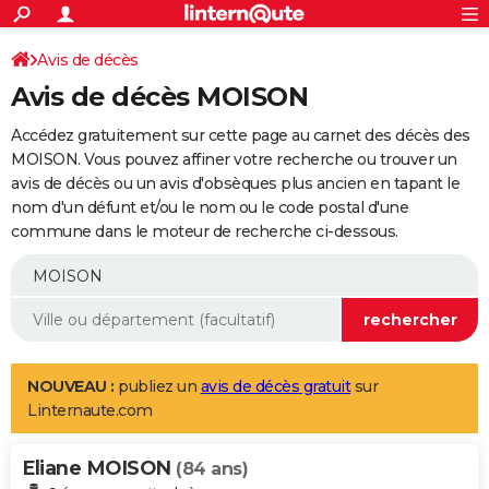
ACTUALITÉS
Connexion
S'inscrire
Avis de décès
Rechercher
Société
Education
Villes
Politique
Faits Divers
Monde
+
SPORT
Avis de décès MOISON
Football
Cyclisme
Forum
Coupe du monde 2026
Tennis
Rugby
CULTURE
Accédez gratuitement sur cette page au carnet des décès des
TNT
Cinéma
Musique
Programme TV
Streaming
Sorties cinéma
+
MOISON. Vous pouvez affiner votre recherche ou trouver un
FINANCE
avis de décès ou un avis d'obsèques plus ancien en tapant le
Impôts
Immobilier
Banque
Crédit
Retraite
Epargne
Risques naturels par ville
Assurance
AUTO
nom d'un défunt et/ou le nom ou le code postal d'une
commune dans le moteur de recherche ci-dessous.
Réserver un essai
Berlines
Forum auto
Essais
Citadines
SUV
+
HIGH-TECH
Meilleur smartphone
Ordinateurs
Guide high-tech
Mobiles
Internet
Jeux vidéo
+
BRICOLAGE
Aménagement intérieur
Cuisine
Jardinage
+
Forum
Extérieur
Salle de bains
Rangement
WEEK-END
Escapades
Expositions
Week-end nature
Guides de France
Patrimoine
Musées
+
LIFESTYLE
NOUVEAU :
publiez un
avis de décès gratuit
sur
Linternaute.com
Bien-être
Mode
+
Art de vivre
Loisirs
Modes de vie
SANTE
Eliane MOISON
Guide de la santé
Médicaments
+
Alimentation
Maladies
Sommeil
(84 ans)
VOYAGE