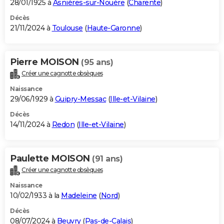
28/01/1925 à
Asnières-sur-Nouère
(
Charente
)
Décès
21/11/2024 à
Toulouse
(
Haute-Garonne
)
Pierre MOISON
(95 ans)
Créer une cagnotte obsèques
Naissance
29/06/1929 à
Guipry-Messac
(
Ille-et-Vilaine
)
Décès
14/11/2024 à
Redon
(
Ille-et-Vilaine
)
Paulette MOISON
(91 ans)
Créer une cagnotte obsèques
Naissance
10/02/1933 à la
Madeleine
(
Nord
)
Décès
08/07/2024 à
Beuvry
(
Pas-de-Calais
)