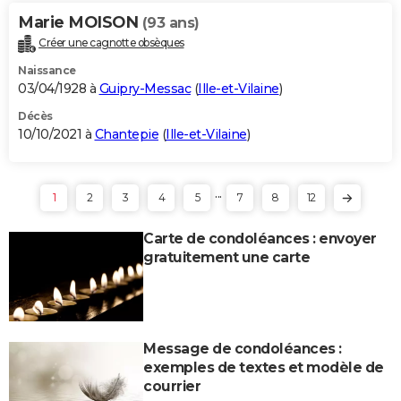
Marie MOISON
(93 ans)
Créer une cagnotte obsèques
Naissance
03/04/1928 à
Guipry-Messac
(
Ille-et-Vilaine
)
Décès
10/10/2021 à
Chantepie
(
Ille-et-Vilaine
)
...
1
2
3
4
5
7
8
12
Carte de condoléances : envoyer
gratuitement une carte
Message de condoléances :
exemples de textes et modèle de
courrier