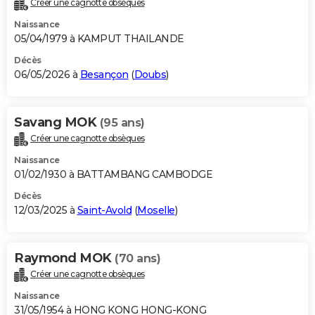
Créer une cagnotte obsèques
City break
Voyage de noces
Climat
Destinations
Voyage nature
Forum
+
PHOTO
Naissance
05/04/1979 à KAMPUT THAILANDE
GUIDES D'ACHAT
Décès
06/05/2026 à
Besançon
(
Doubs
)
BONS PLANS
CARTE DE VOEUX
Savang MOK
(95 ans)
Carte Bonne année
Carte Pâques
Carte de Noël
Carte Saint-Valentin
Carte d'anniversaire
DICTIONNAIRE
Créer une cagnotte obsèques
Biographies
Expressions
Dictionnaire
Citations
Proverbes
PROGRAMME TV
Naissance
01/02/1930 à BATTAMBANG CAMBODGE
COPAINS D'AVANT
Décès
12/03/2025 à
Saint-Avold
(
Moselle
)
Se connecter
Collèges
Universités
Service militaire
S'inscrire
Lycées
Primaires
Entreprises
Avis de recherche
AVIS DE DÉCÈS
FORUM
Raymond MOK
(70 ans)
Lifestyle
Sport
Television
Cinema
Bricolage
Culture
Auto
Voyage
Créer une cagnotte obsèques
Naissance
31/05/1954 à HONG KONG HONG-KONG