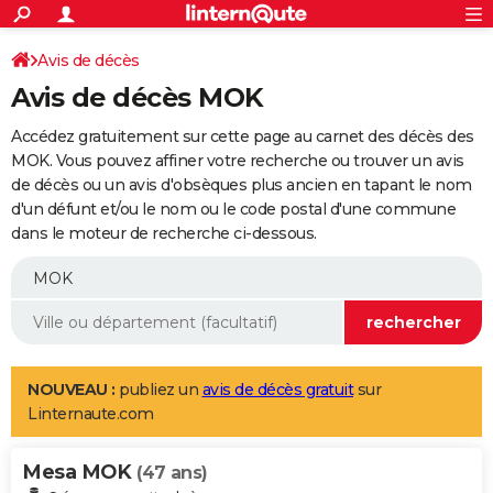
ACTUALITÉS
Connexion
S'inscrire
Avis de décès
Rechercher
Société
Education
Villes
Politique
Faits Divers
Monde
+
SPORT
Avis de décès MOK
Football
Cyclisme
Forum
Coupe du monde 2026
Tennis
Rugby
CULTURE
Accédez gratuitement sur cette page au carnet des décès des
TNT
Cinéma
Musique
Programme TV
Streaming
Sorties cinéma
+
MOK. Vous pouvez affiner votre recherche ou trouver un avis
FINANCE
de décès ou un avis d'obsèques plus ancien en tapant le nom
Impôts
Immobilier
Banque
Crédit
Retraite
Epargne
Risques naturels par ville
Assurance
AUTO
d'un défunt et/ou le nom ou le code postal d'une commune
dans le moteur de recherche ci-dessous.
Réserver un essai
Berlines
Forum auto
Essais
Citadines
SUV
+
HIGH-TECH
Meilleur smartphone
Ordinateurs
Guide high-tech
Mobiles
Internet
Jeux vidéo
+
BRICOLAGE
Aménagement intérieur
Cuisine
Jardinage
+
Forum
Extérieur
Salle de bains
Rangement
WEEK-END
Escapades
Expositions
Week-end nature
Guides de France
Patrimoine
Musées
+
LIFESTYLE
NOUVEAU :
publiez un
avis de décès gratuit
sur
Linternaute.com
Bien-être
Mode
+
Art de vivre
Loisirs
Modes de vie
SANTE
Mesa MOK
Guide de la santé
Médicaments
+
Alimentation
Maladies
Sommeil
(47 ans)
VOYAGE