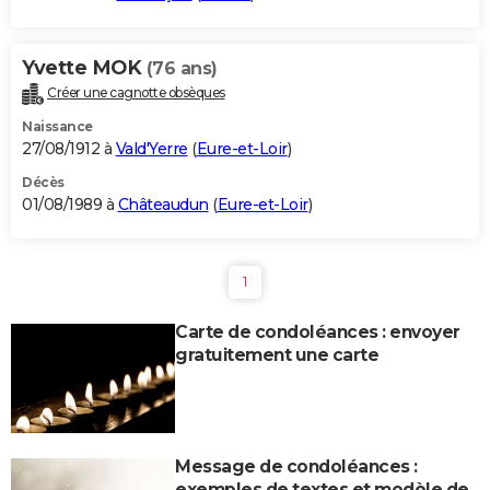
Yvette MOK
(76 ans)
Créer une cagnotte obsèques
Naissance
27/08/1912 à
Vald'Yerre
(
Eure-et-Loir
)
Décès
01/08/1989 à
Châteaudun
(
Eure-et-Loir
)
1
Carte de condoléances : envoyer
gratuitement une carte
Message de condoléances :
exemples de textes et modèle de