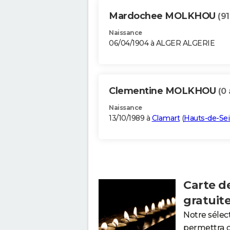
Mardochee MOLKHOU
(91
Naissance
06/04/1904 à ALGER ALGERIE
Clementine MOLKHOU
(0 
Naissance
13/10/1989 à
Clamart
(
Hauts-de-Se
Carte d
gratuit
Notre sélec
permettra 