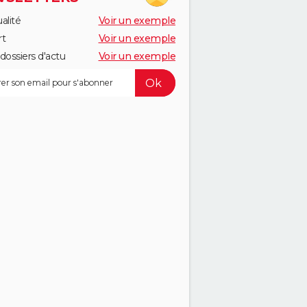
alité
Voir un exemple
rt
Voir un exemple
dossiers d'actu
Voir un exemple