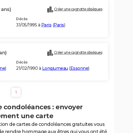
 ans)
Créer une cagnotte obsèques
Décès
31/05/1995 à
Paris
(
Paris
)
an)
Créer une cagnotte obsèques
Décès
ine
)
21/02/1990 à
Longjumeau
(
Essonne
)
1
e condoléances : envoyer
ement une carte
tion de cartes de condoléances gratuites vous
de rendre hommage aux êtres qui vous ont été