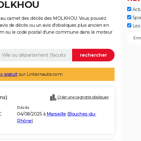
MOLKHOU
Actu
Spo
e au carnet des décès des MOLKHOU. Vous pouvez
 avis de décès ou un avis d'obsèques plus ancien en
Les 
nom ou le code postal d'une commune dans le moteur
s gratuit
sur Linternaute.com
ns)
Créer une cagnotte obsèques
Décès
C
04/08/2025 à
Marseille
(
Bouches-du-
Rhône
)