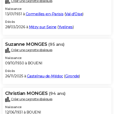
Créer une cagnotte obsèques
City break
Voyage de noces
Climat
Destinations
Voyage nature
Forum
+
PHOTO
Naissance
13/01/1931 à
Cormeilles-en-Parisis
(
Val-d'Oise
)
GUIDES D'ACHAT
Décès
28/03/2026 à
Mézy-sur-Seine
(
Yvelines
)
BONS PLANS
CARTE DE VOEUX
Suzanne MONGES
(95 ans)
Carte Bonne année
Carte Pâques
Carte de Noël
Carte Saint-Valentin
Carte d'anniversaire
DICTIONNAIRE
Créer une cagnotte obsèques
Biographies
Expressions
Dictionnaire
Citations
Proverbes
PROGRAMME TV
Naissance
09/10/1930 à BOUENI
COPAINS D'AVANT
Décès
26/11/2025 à
Castelnau-de-Médoc
(
Gironde
)
Se connecter
Collèges
Universités
Service militaire
S'inscrire
Lycées
Primaires
Entreprises
Avis de recherche
AVIS DE DÉCÈS
FORUM
Christian MONGES
(94 ans)
Lifestyle
Sport
Television
Cinema
Bricolage
Culture
Auto
Voyage
Créer une cagnotte obsèques
Naissance
12/06/1931 à BOUENI