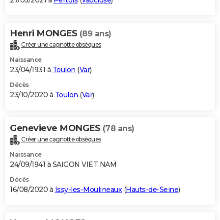
27/05/2021 à
Pertuis
(
Vaucluse
)
Henri MONGES
(89 ans)
Créer une cagnotte obsèques
Naissance
23/04/1931 à
Toulon
(
Var
)
Décès
23/10/2020 à
Toulon
(
Var
)
Genevieve MONGES
(78 ans)
Créer une cagnotte obsèques
Naissance
24/09/1941 à SAIGON VIET NAM
Décès
16/08/2020 à
Issy-les-Moulineaux
(
Hauts-de-Seine
)