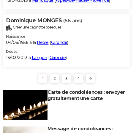
13/04/2013 à
Manosque
(
Alpes-de-Haute-Provence
)
Dominique MONGES
(56 ans)
Créer une cagnotte obsèques
Naissance
04/06/1956 à la
Réole
(
Gironde
)
Décès
15/03/2013 à
Langon
(
Gironde
)
1
2
3
4
Carte de condoléances : envoyer
gratuitement une carte
Message de condoléances :