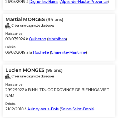
26/03/2019 à
Digne-les-Bains
(
Alpes-de-Haute-Provence
)
Martial MONGES
(94 ans)
Créer une cagnotte obsèques
Naissance
02/07/1924 à
Quiberon
(
Morbihan
)
Décès
05/02/2019 à la
Rochelle
(
Charente-Maritime
)
Lucien MONGES
(95 ans)
Créer une cagnotte obsèques
Naissance
29/12/1922 à BINH-TRUOC PROVINCE DE BIENHOA VIET
NAM
Décès
21/12/2018 à
Aulnay-sous-Bois
(
Seine-Saint-Denis
)