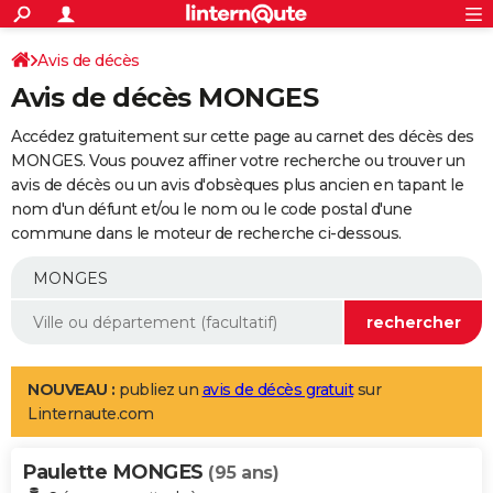
ACTUALITÉS
Connexion
S'inscrire
Avis de décès
Rechercher
Société
Education
Villes
Politique
Faits Divers
Monde
+
SPORT
Avis de décès MONGES
Football
Cyclisme
Forum
Coupe du monde 2026
Tennis
Rugby
CULTURE
Accédez gratuitement sur cette page au carnet des décès des
TNT
Cinéma
Musique
Programme TV
Streaming
Sorties cinéma
+
MONGES. Vous pouvez affiner votre recherche ou trouver un
FINANCE
avis de décès ou un avis d'obsèques plus ancien en tapant le
Impôts
Immobilier
Banque
Crédit
Retraite
Epargne
Risques naturels par ville
Assurance
AUTO
nom d'un défunt et/ou le nom ou le code postal d'une
commune dans le moteur de recherche ci-dessous.
Réserver un essai
Berlines
Forum auto
Essais
Citadines
SUV
+
HIGH-TECH
Meilleur smartphone
Ordinateurs
Guide high-tech
Mobiles
Internet
Jeux vidéo
+
BRICOLAGE
Aménagement intérieur
Cuisine
Jardinage
+
Forum
Extérieur
Salle de bains
Rangement
WEEK-END
Escapades
Expositions
Week-end nature
Guides de France
Patrimoine
Musées
+
LIFESTYLE
NOUVEAU :
publiez un
avis de décès gratuit
sur
Linternaute.com
Bien-être
Mode
+
Art de vivre
Loisirs
Modes de vie
SANTE
Paulette MONGES
Guide de la santé
Médicaments
+
Alimentation
Maladies
Sommeil
(95 ans)
VOYAGE