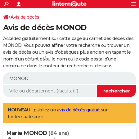
ACTUALITÉS
Connexion
S'inscrire
Avis de décès
Rechercher
Société
Education
Villes
Politique
Faits Divers
Monde
+
SPORT
Avis de décès MONOD
Football
Cyclisme
Forum
Coupe du monde 2026
Tennis
Rugby
CULTURE
Accédez gratuitement sur cette page au carnet des décès des
TNT
Cinéma
Musique
Programme TV
Streaming
Sorties cinéma
+
MONOD. Vous pouvez affiner votre recherche ou trouver un
FINANCE
avis de décès ou un avis d'obsèques plus ancien en tapant le
Impôts
Immobilier
Banque
Crédit
Retraite
Epargne
Risques naturels par ville
Assurance
AUTO
nom d'un défunt et/ou le nom ou le code postal d'une
commune dans le moteur de recherche ci-dessous.
Réserver un essai
Berlines
Forum auto
Essais
Citadines
SUV
+
HIGH-TECH
Meilleur smartphone
Ordinateurs
Guide high-tech
Mobiles
Internet
Jeux vidéo
+
BRICOLAGE
Aménagement intérieur
Cuisine
Jardinage
+
Forum
Extérieur
Salle de bains
Rangement
WEEK-END
Escapades
Expositions
Week-end nature
Guides de France
Patrimoine
Musées
+
LIFESTYLE
NOUVEAU :
publiez un
avis de décès gratuit
sur
Linternaute.com
Bien-être
Mode
+
Art de vivre
Loisirs
Modes de vie
SANTE
Marie MONOD
Guide de la santé
Médicaments
+
Alimentation
Maladies
Sommeil
(84 ans)
VOYAGE