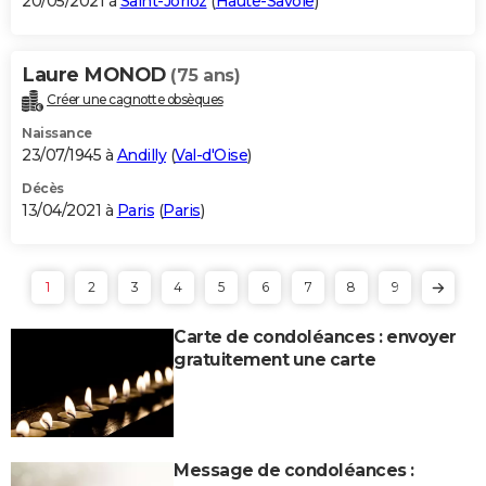
20/05/2021 à
Saint-Jorioz
(
Haute-Savoie
)
Laure MONOD
(75 ans)
Créer une cagnotte obsèques
Naissance
23/07/1945 à
Andilly
(
Val-d'Oise
)
Décès
13/04/2021 à
Paris
(
Paris
)
1
2
3
4
5
6
7
8
9
Carte de condoléances : envoyer
gratuitement une carte
Message de condoléances :