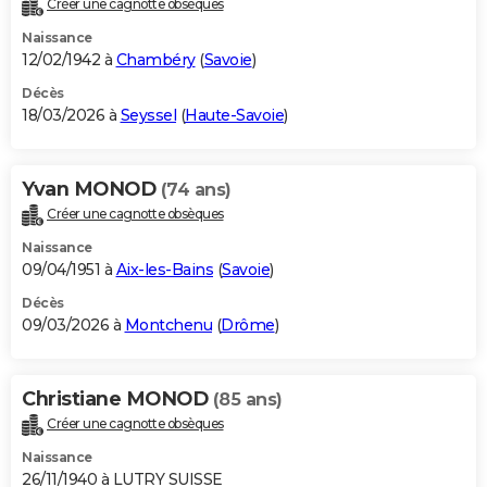
Créer une cagnotte obsèques
City break
Voyage de noces
Climat
Destinations
Voyage nature
Forum
+
PHOTO
Naissance
12/02/1942 à
Chambéry
(
Savoie
)
GUIDES D'ACHAT
Décès
18/03/2026 à
Seyssel
(
Haute-Savoie
)
BONS PLANS
CARTE DE VOEUX
Yvan MONOD
(74 ans)
Carte Bonne année
Carte Pâques
Carte de Noël
Carte Saint-Valentin
Carte d'anniversaire
DICTIONNAIRE
Créer une cagnotte obsèques
Biographies
Expressions
Dictionnaire
Citations
Proverbes
PROGRAMME TV
Naissance
09/04/1951 à
Aix-les-Bains
(
Savoie
)
COPAINS D'AVANT
Décès
09/03/2026 à
Montchenu
(
Drôme
)
Se connecter
Collèges
Universités
Service militaire
S'inscrire
Lycées
Primaires
Entreprises
Avis de recherche
AVIS DE DÉCÈS
FORUM
Christiane MONOD
(85 ans)
Lifestyle
Sport
Television
Cinema
Bricolage
Culture
Auto
Voyage
Créer une cagnotte obsèques
Naissance
26/11/1940 à LUTRY SUISSE