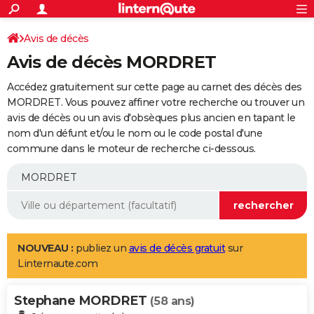
ACTUALITÉS
Connexion
S'inscrire
Avis de décès
Rechercher
Société
Education
Villes
Politique
Faits Divers
Monde
+
SPORT
Avis de décès MORDRET
Football
Cyclisme
Forum
Coupe du monde 2026
Tennis
Rugby
CULTURE
Accédez gratuitement sur cette page au carnet des décès des
TNT
Cinéma
Musique
Programme TV
Streaming
Sorties cinéma
+
MORDRET. Vous pouvez affiner votre recherche ou trouver un
FINANCE
avis de décès ou un avis d'obsèques plus ancien en tapant le
Impôts
Immobilier
Banque
Crédit
Retraite
Epargne
Risques naturels par ville
Assurance
AUTO
nom d'un défunt et/ou le nom ou le code postal d'une
commune dans le moteur de recherche ci-dessous.
Réserver un essai
Berlines
Forum auto
Essais
Citadines
SUV
+
HIGH-TECH
Meilleur smartphone
Ordinateurs
Guide high-tech
Mobiles
Internet
Jeux vidéo
+
BRICOLAGE
Aménagement intérieur
Cuisine
Jardinage
+
Forum
Extérieur
Salle de bains
Rangement
WEEK-END
Escapades
Expositions
Week-end nature
Guides de France
Patrimoine
Musées
+
LIFESTYLE
NOUVEAU :
publiez un
avis de décès gratuit
sur
Linternaute.com
Bien-être
Mode
+
Art de vivre
Loisirs
Modes de vie
SANTE
Stephane MORDRET
Guide de la santé
Médicaments
+
Alimentation
Maladies
Sommeil
(58 ans)
VOYAGE