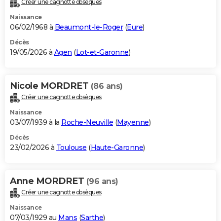
Créer une cagnotte obsèques
City break
Voyage de noces
Climat
Destinations
Voyage nature
Forum
+
PHOTO
Naissance
06/02/1968 à
Beaumont-le-Roger
(
Eure
)
GUIDES D'ACHAT
Décès
19/05/2026 à
Agen
(
Lot-et-Garonne
)
BONS PLANS
CARTE DE VOEUX
Nicole MORDRET
(86 ans)
Carte Bonne année
Carte Pâques
Carte de Noël
Carte Saint-Valentin
Carte d'anniversaire
DICTIONNAIRE
Créer une cagnotte obsèques
Biographies
Expressions
Dictionnaire
Citations
Proverbes
PROGRAMME TV
Naissance
03/07/1939 à la
Roche-Neuville
(
Mayenne
)
COPAINS D'AVANT
Décès
23/02/2026 à
Toulouse
(
Haute-Garonne
)
Se connecter
Collèges
Universités
Service militaire
S'inscrire
Lycées
Primaires
Entreprises
Avis de recherche
AVIS DE DÉCÈS
FORUM
Anne MORDRET
(96 ans)
Lifestyle
Sport
Television
Cinema
Bricolage
Culture
Auto
Voyage
Créer une cagnotte obsèques
Naissance
07/03/1929 au
Mans
(
Sarthe
)