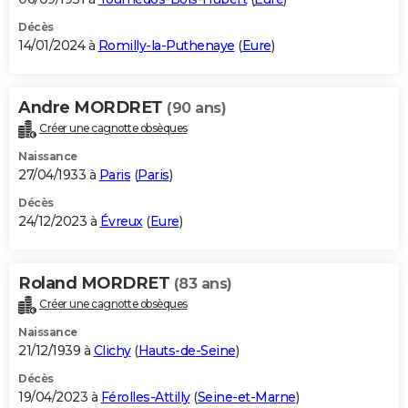
Décès
14/01/2024 à
Romilly-la-Puthenaye
(
Eure
)
Andre MORDRET
(90 ans)
Créer une cagnotte obsèques
Naissance
27/04/1933 à
Paris
(
Paris
)
Décès
24/12/2023 à
Évreux
(
Eure
)
Roland MORDRET
(83 ans)
Créer une cagnotte obsèques
Naissance
21/12/1939 à
Clichy
(
Hauts-de-Seine
)
Décès
19/04/2023 à
Férolles-Attilly
(
Seine-et-Marne
)