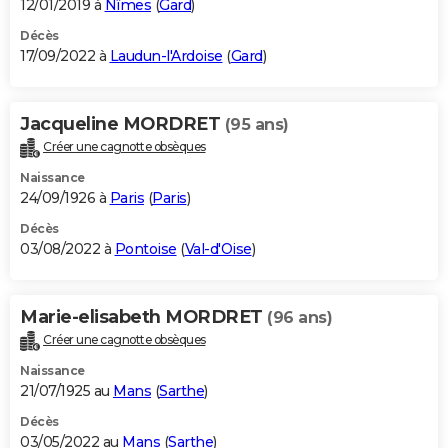
12/01/2019 à
Nîmes
(
Gard
)
Décès
17/09/2022 à
Laudun-l'Ardoise
(
Gard
)
Jacqueline MORDRET
(95 ans)
Créer une cagnotte obsèques
Naissance
24/09/1926 à
Paris
(
Paris
)
Décès
03/08/2022 à
Pontoise
(
Val-d'Oise
)
Marie-elisabeth MORDRET
(96 ans)
Créer une cagnotte obsèques
Naissance
21/07/1925 au
Mans
(
Sarthe
)
Décès
03/05/2022 au
Mans
(
Sarthe
)