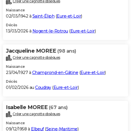
Créer une cagnotte obsèques
City break
Voyage de noces
Climat
Destinations
Voyage nature
Forum
+
PHOTO
Naissance
02/03/1942 à
Saint-Éliph
(
Eure-et-Loir
)
GUIDES D'ACHAT
Décès
13/03/2026 à
Nogent-le-Rotrou
(
Eure-et-Loir
)
BONS PLANS
CARTE DE VOEUX
Jacqueline MOREE
(98 ans)
Carte Bonne année
Carte Pâques
Carte de Noël
Carte Saint-Valentin
Carte d'anniversaire
DICTIONNAIRE
Créer une cagnotte obsèques
Biographies
Expressions
Dictionnaire
Citations
Proverbes
PROGRAMME TV
Naissance
23/04/1927 à
Champrond-en-Gâtine
(
Eure-et-Loir
)
COPAINS D'AVANT
Décès
01/02/2026 au
Coudray
(
Eure-et-Loir
)
Se connecter
Collèges
Universités
Service militaire
S'inscrire
Lycées
Primaires
Entreprises
Avis de recherche
AVIS DE DÉCÈS
FORUM
Isabelle MOREE
(67 ans)
Lifestyle
Sport
Television
Cinema
Bricolage
Culture
Auto
Voyage
Créer une cagnotte obsèques
Naissance
09/12/1958 à
Elbeuf
(
Seine-Maritime
)