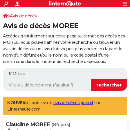
ACTUALITÉS
Connexion
S'inscrire
Avis de décès
Rechercher
Société
Education
Villes
Politique
Faits Divers
Monde
+
SPORT
Avis de décès MOREE
Football
Cyclisme
Forum
Coupe du monde 2026
Tennis
Rugby
CULTURE
Accédez gratuitement sur cette page au carnet des décès des
TNT
Cinéma
Musique
Programme TV
Streaming
Sorties cinéma
+
MOREE. Vous pouvez affiner votre recherche ou trouver un
FINANCE
avis de décès ou un avis d'obsèques plus ancien en tapant le
Impôts
Immobilier
Banque
Crédit
Retraite
Epargne
Risques naturels par ville
Assurance
AUTO
nom d'un défunt et/ou le nom ou le code postal d'une
commune dans le moteur de recherche ci-dessous.
Réserver un essai
Berlines
Forum auto
Essais
Citadines
SUV
+
HIGH-TECH
Meilleur smartphone
Ordinateurs
Guide high-tech
Mobiles
Internet
Jeux vidéo
+
BRICOLAGE
Aménagement intérieur
Cuisine
Jardinage
+
Forum
Extérieur
Salle de bains
Rangement
WEEK-END
Escapades
Expositions
Week-end nature
Guides de France
Patrimoine
Musées
+
LIFESTYLE
NOUVEAU :
publiez un
avis de décès gratuit
sur
Linternaute.com
Bien-être
Mode
+
Art de vivre
Loisirs
Modes de vie
SANTE
Claudine MOREE
Guide de la santé
Médicaments
+
Alimentation
Maladies
Sommeil
(84 ans)
VOYAGE