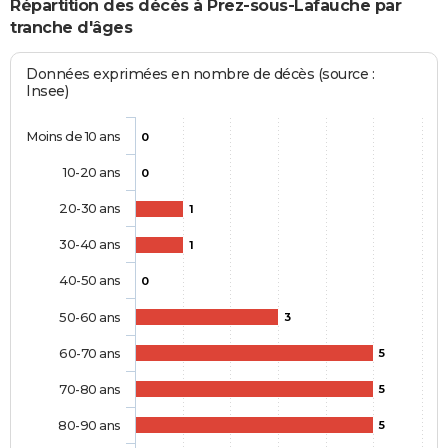
Répartition des décès à Prez-sous-Lafauche par
tranche d'âges
Données exprimées en nombre de décès (source :
Insee)
Moins de 10 ans
0
10-20 ans
0
20-30 ans
1
30-40 ans
1
40-50 ans
0
50-60 ans
3
60-70 ans
5
70-80 ans
5
80-90 ans
5