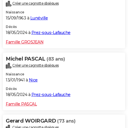
Créer une cagnotte obsèques
City break
Voyage de noces
Climat
Destinations
Voyage nature
Forum
+
PHOTO
Naissance
15/09/1963 à
Lunéville
GUIDES D'ACHAT
Décès
BONS PLANS
18/05/2024 à
Prez-sous-Lafauche
CARTE DE VOEUX
Famille GROSJEAN
Carte Bonne année
Carte Pâques
Carte de Noël
Carte Saint-Valentin
Carte d'anniversaire
DICTIONNAIRE
Michel PASCAL
(83 ans)
Biographies
Expressions
Dictionnaire
Citations
Proverbes
PROGRAMME TV
Créer une cagnotte obsèques
Naissance
COPAINS D'AVANT
13/01/1941 à
Nice
Se connecter
Collèges
Universités
Service militaire
S'inscrire
Lycées
Primaires
Entreprises
Avis de recherche
AVIS DE DÉCÈS
Décès
18/05/2024 à
Prez-sous-Lafauche
FORUM
Famille PASCAL
Lifestyle
Sport
Television
Cinema
Bricolage
Culture
Auto
Voyage
Gerard WOIRGARD
(73 ans)
Créer une cagnotte obsèques