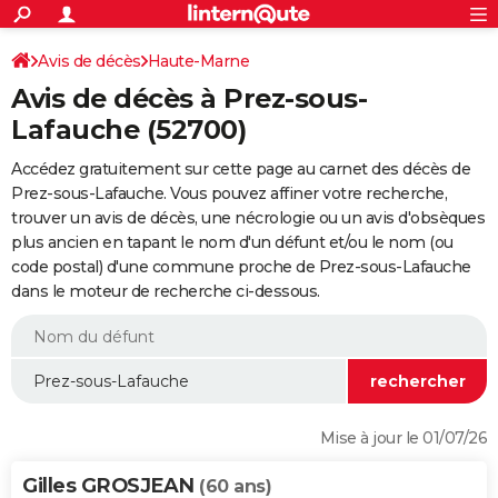
ACTUALITÉS
Connexion
S'inscrire
Avis de décès
Haute-Marne
Rechercher
Société
Education
Villes
Politique
Faits Divers
Monde
+
SPORT
Avis de décès à Prez-sous-
Football
Cyclisme
Forum
Coupe du monde 2026
Tennis
Rugby
CULTURE
Lafauche (52700)
TNT
Cinéma
Musique
Programme TV
Streaming
Sorties cinéma
+
FINANCE
Accédez gratuitement sur cette page au carnet des décès de
Prez-sous-Lafauche. Vous pouvez affiner votre recherche,
Impôts
Immobilier
Banque
Crédit
Retraite
Epargne
Risques naturels par ville
Assurance
AUTO
trouver un avis de décès, une nécrologie ou un avis d'obsèques
plus ancien en tapant le nom d'un défunt et/ou le nom (ou
Réserver un essai
Berlines
Forum auto
Essais
Citadines
SUV
+
HIGH-TECH
code postal) d'une commune proche de Prez-sous-Lafauche
dans le moteur de recherche ci-dessous.
Meilleur smartphone
Ordinateurs
Guide high-tech
Mobiles
Internet
Jeux vidéo
+
BRICOLAGE
Aménagement intérieur
Cuisine
Jardinage
+
Forum
Extérieur
Salle de bains
Rangement
WEEK-END
Escapades
Expositions
Week-end nature
Guides de France
Patrimoine
Musées
+
LIFESTYLE
Bien-être
Mode
+
Art de vivre
Loisirs
Modes de vie
SANTE
Mise à jour le 01/07/26
Guide de la santé
Médicaments
+
Alimentation
Maladies
Sommeil
VOYAGE
Gilles GROSJEAN
(60 ans)