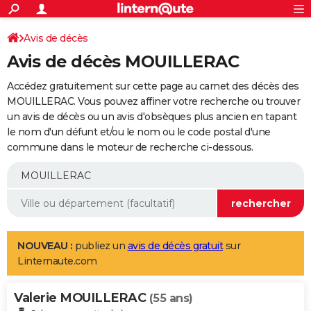
ACTUALITÉS
Connexion
S'inscrire
Avis de décès
Rechercher
Société
Education
Villes
Politique
Faits Divers
Monde
+
SPORT
Avis de décès MOUILLERAC
Football
Cyclisme
Forum
Coupe du monde 2026
Tennis
Rugby
CULTURE
Accédez gratuitement sur cette page au carnet des décès des
TNT
Cinéma
Musique
Programme TV
Streaming
Sorties cinéma
+
MOUILLERAC. Vous pouvez affiner votre recherche ou trouver
FINANCE
un avis de décès ou un avis d'obsèques plus ancien en tapant
Impôts
Immobilier
Banque
Crédit
Retraite
Epargne
Risques naturels par ville
Assurance
AUTO
le nom d'un défunt et/ou le nom ou le code postal d'une
commune dans le moteur de recherche ci-dessous.
Réserver un essai
Berlines
Forum auto
Essais
Citadines
SUV
+
HIGH-TECH
Meilleur smartphone
Ordinateurs
Guide high-tech
Mobiles
Internet
Jeux vidéo
+
BRICOLAGE
Aménagement intérieur
Cuisine
Jardinage
+
Forum
Extérieur
Salle de bains
Rangement
WEEK-END
Escapades
Expositions
Week-end nature
Guides de France
Patrimoine
Musées
+
LIFESTYLE
NOUVEAU :
publiez un
avis de décès gratuit
sur
Linternaute.com
Bien-être
Mode
+
Art de vivre
Loisirs
Modes de vie
SANTE
Valerie MOUILLERAC
Guide de la santé
Médicaments
+
Alimentation
Maladies
Sommeil
(55 ans)
VOYAGE