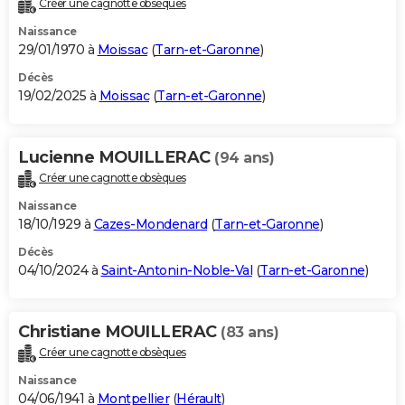
Créer une cagnotte obsèques
City break
Voyage de noces
Climat
Destinations
Voyage nature
Forum
+
PHOTO
Naissance
29/01/1970 à
Moissac
(
Tarn-et-Garonne
)
GUIDES D'ACHAT
Décès
19/02/2025 à
Moissac
(
Tarn-et-Garonne
)
BONS PLANS
CARTE DE VOEUX
Lucienne MOUILLERAC
(94 ans)
Carte Bonne année
Carte Pâques
Carte de Noël
Carte Saint-Valentin
Carte d'anniversaire
DICTIONNAIRE
Créer une cagnotte obsèques
Biographies
Expressions
Dictionnaire
Citations
Proverbes
PROGRAMME TV
Naissance
18/10/1929 à
Cazes-Mondenard
(
Tarn-et-Garonne
)
COPAINS D'AVANT
Décès
04/10/2024 à
Saint-Antonin-Noble-Val
(
Tarn-et-Garonne
)
Se connecter
Collèges
Universités
Service militaire
S'inscrire
Lycées
Primaires
Entreprises
Avis de recherche
AVIS DE DÉCÈS
FORUM
Christiane MOUILLERAC
(83 ans)
Lifestyle
Sport
Television
Cinema
Bricolage
Culture
Auto
Voyage
Créer une cagnotte obsèques
Naissance
04/06/1941 à
Montpellier
(
Hérault
)