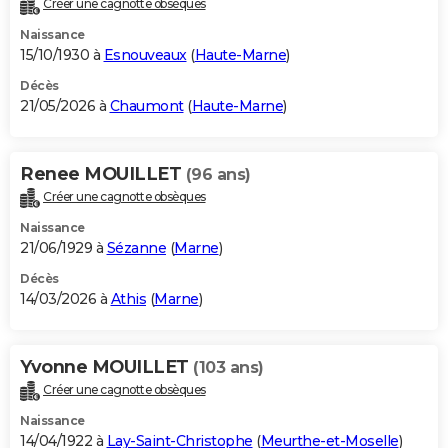
Créer une cagnotte obsèques
City break
Voyage de noces
Climat
Destinations
Voyage nature
Forum
+
PHOTO
Naissance
15/10/1930 à
Esnouveaux
(
Haute-Marne
)
GUIDES D'ACHAT
Décès
21/05/2026 à
Chaumont
(
Haute-Marne
)
BONS PLANS
CARTE DE VOEUX
Renee MOUILLET
(96 ans)
Carte Bonne année
Carte Pâques
Carte de Noël
Carte Saint-Valentin
Carte d'anniversaire
DICTIONNAIRE
Créer une cagnotte obsèques
Biographies
Expressions
Dictionnaire
Citations
Proverbes
PROGRAMME TV
Naissance
21/06/1929 à
Sézanne
(
Marne
)
COPAINS D'AVANT
Décès
14/03/2026 à
Athis
(
Marne
)
Se connecter
Collèges
Universités
Service militaire
S'inscrire
Lycées
Primaires
Entreprises
Avis de recherche
AVIS DE DÉCÈS
FORUM
Yvonne MOUILLET
(103 ans)
Lifestyle
Sport
Television
Cinema
Bricolage
Culture
Auto
Voyage
Créer une cagnotte obsèques
Naissance
14/04/1922 à
Lay-Saint-Christophe
(
Meurthe-et-Moselle
)