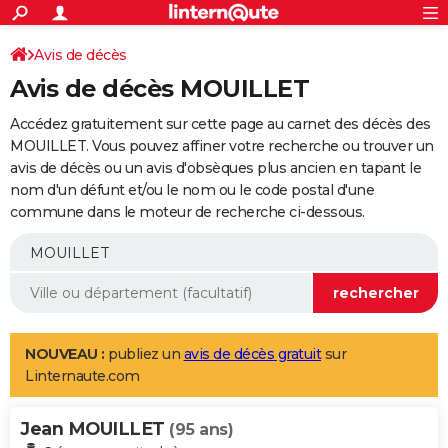
ACTUALITÉS
Connexion
S'inscrire
Avis de décès
Rechercher
Société
Education
Villes
Politique
Faits Divers
Monde
+
SPORT
Avis de décès MOUILLET
Football
Cyclisme
Forum
Coupe du monde 2026
Tennis
Rugby
CULTURE
Accédez gratuitement sur cette page au carnet des décès des
TNT
Cinéma
Musique
Programme TV
Streaming
Sorties cinéma
+
MOUILLET. Vous pouvez affiner votre recherche ou trouver un
FINANCE
avis de décès ou un avis d'obsèques plus ancien en tapant le
Impôts
Immobilier
Banque
Crédit
Retraite
Epargne
Risques naturels par ville
Assurance
AUTO
nom d'un défunt et/ou le nom ou le code postal d'une
commune dans le moteur de recherche ci-dessous.
Réserver un essai
Berlines
Forum auto
Essais
Citadines
SUV
+
HIGH-TECH
Meilleur smartphone
Ordinateurs
Guide high-tech
Mobiles
Internet
Jeux vidéo
+
BRICOLAGE
Aménagement intérieur
Cuisine
Jardinage
+
Forum
Extérieur
Salle de bains
Rangement
WEEK-END
Escapades
Expositions
Week-end nature
Guides de France
Patrimoine
Musées
+
LIFESTYLE
NOUVEAU :
publiez un
avis de décès gratuit
sur
Linternaute.com
Bien-être
Mode
+
Art de vivre
Loisirs
Modes de vie
SANTE
Jean MOUILLET
Guide de la santé
Médicaments
+
Alimentation
Maladies
Sommeil
(95 ans)
VOYAGE