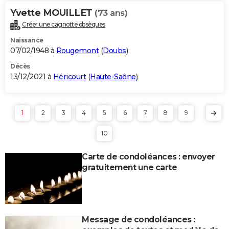
Yvette MOUILLET
(73 ans)
Créer une cagnotte obsèques
Naissance
07/02/1948 à
Rougemont
(
Doubs
)
Décès
13/12/2021 à
Héricourt
(
Haute-Saône
)
1
2
3
4
5
6
7
8
9
10
Carte de condoléances : envoyer
gratuitement une carte
Message de condoléances :