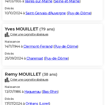
14/03/1935 à
Vaires-sur-Marne
(
Seine-et-Marne
)
Décès
10/10/2024 à
Saint-Gervais-d'Auvergne
(
Puy-de-Dôme
)
Yves MOUILLET
(79 ans)
Créer une cagnotte obsèques
Naissance
14/11/1944 à
Clermont-Ferrand
(
Puy-de-Dôme
)
Décès
25/09/2024 à
Charensat
(
Puy-de-Dôme
)
Remy MOUILLET
(38 ans)
Créer une cagnotte obsèques
Naissance
13/01/1986 à
Haguenau
(
Bas-Rhin
)
Décès
17/07/2024 à
Orléans
(
Loiret
)