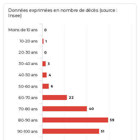
Données exprimées en nombre de décès (source :
Insee)
Moins de 10 ans
0
10-20 ans
1
20-30 ans
0
30-40 ans
3
40-50 ans
4
50-60 ans
6
60-70 ans
22
70-80 ans
40
80-90 ans
59
90-100 ans
51