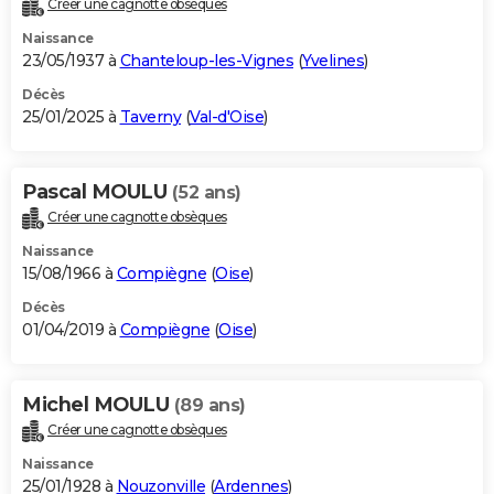
Créer une cagnotte obsèques
City break
Voyage de noces
Climat
Destinations
Voyage nature
Forum
+
PHOTO
Naissance
23/05/1937 à
Chanteloup-les-Vignes
(
Yvelines
)
GUIDES D'ACHAT
Décès
25/01/2025 à
Taverny
(
Val-d'Oise
)
BONS PLANS
CARTE DE VOEUX
Pascal MOULU
(52 ans)
Carte Bonne année
Carte Pâques
Carte de Noël
Carte Saint-Valentin
Carte d'anniversaire
DICTIONNAIRE
Créer une cagnotte obsèques
Biographies
Expressions
Dictionnaire
Citations
Proverbes
PROGRAMME TV
Naissance
15/08/1966 à
Compiègne
(
Oise
)
COPAINS D'AVANT
Décès
01/04/2019 à
Compiègne
(
Oise
)
Se connecter
Collèges
Universités
Service militaire
S'inscrire
Lycées
Primaires
Entreprises
Avis de recherche
AVIS DE DÉCÈS
FORUM
Michel MOULU
(89 ans)
Lifestyle
Sport
Television
Cinema
Bricolage
Culture
Auto
Voyage
Créer une cagnotte obsèques
Naissance
25/01/1928 à
Nouzonville
(
Ardennes
)