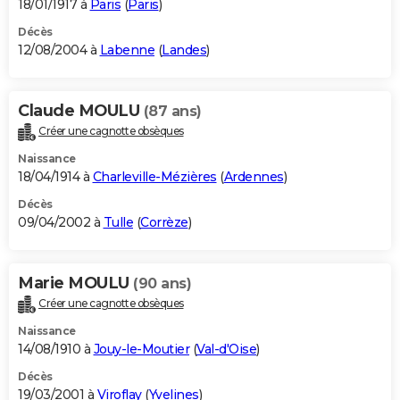
18/01/1917 à
Paris
(
Paris
)
Décès
12/08/2004 à
Labenne
(
Landes
)
Claude MOULU
(87 ans)
Créer une cagnotte obsèques
Naissance
18/04/1914 à
Charleville-Mézières
(
Ardennes
)
Décès
09/04/2002 à
Tulle
(
Corrèze
)
Marie MOULU
(90 ans)
Créer une cagnotte obsèques
Naissance
14/08/1910 à
Jouy-le-Moutier
(
Val-d'Oise
)
Décès
19/03/2001 à
Viroflay
(
Yvelines
)