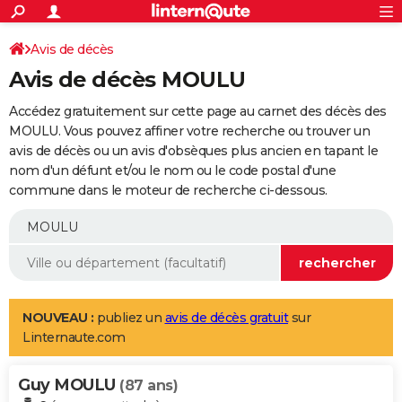
ACTUALITÉS
Connexion
S'inscrire
Avis de décès
Rechercher
Société
Education
Villes
Politique
Faits Divers
Monde
+
SPORT
Avis de décès MOULU
Football
Cyclisme
Forum
Coupe du monde 2026
Tennis
Rugby
CULTURE
Accédez gratuitement sur cette page au carnet des décès des
TNT
Cinéma
Musique
Programme TV
Streaming
Sorties cinéma
+
MOULU. Vous pouvez affiner votre recherche ou trouver un
FINANCE
avis de décès ou un avis d'obsèques plus ancien en tapant le
Impôts
Immobilier
Banque
Crédit
Retraite
Epargne
Risques naturels par ville
Assurance
AUTO
nom d'un défunt et/ou le nom ou le code postal d'une
commune dans le moteur de recherche ci-dessous.
Réserver un essai
Berlines
Forum auto
Essais
Citadines
SUV
+
HIGH-TECH
Meilleur smartphone
Ordinateurs
Guide high-tech
Mobiles
Internet
Jeux vidéo
+
BRICOLAGE
Aménagement intérieur
Cuisine
Jardinage
+
Forum
Extérieur
Salle de bains
Rangement
WEEK-END
Escapades
Expositions
Week-end nature
Guides de France
Patrimoine
Musées
+
LIFESTYLE
NOUVEAU :
publiez un
avis de décès gratuit
sur
Linternaute.com
Bien-être
Mode
+
Art de vivre
Loisirs
Modes de vie
SANTE
Guy MOULU
Guide de la santé
Médicaments
+
Alimentation
Maladies
Sommeil
(87 ans)
VOYAGE