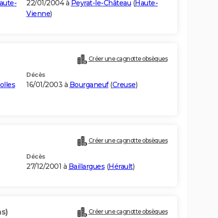
aute-
22/01/2004 à
Peyrat-le-Château
(
Haute-
Vienne
)
Créer une cagnotte obsèques
Décès
olles
16/01/2003 à
Bourganeuf
(
Creuse
)
Créer une cagnotte obsèques
Décès
27/12/2001 à
Baillargues
(
Hérault
)
ns)
Créer une cagnotte obsèques