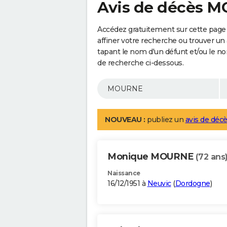
Avis de décès 
Accédez gratuitement sur cette pag
affiner votre recherche ou trouver un
tapant le nom d'un défunt et/ou le 
de recherche ci-dessous.
NOUVEAU :
publiez un
avis de décè
Monique MOURNE
(72 ans
Naissance
16/12/1951 à
Neuvic
(
Dordogne
)