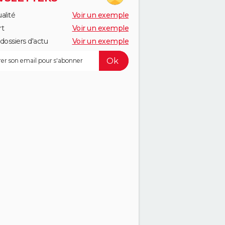
alité
Voir un exemple
rt
Voir un exemple
dossiers d'actu
Voir un exemple