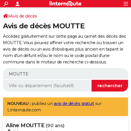
ACTUALITÉS
Connexion
S'inscrire
Avis de décès
Rechercher
Société
Education
Villes
Politique
Faits Divers
Monde
+
SPORT
Avis de décès MOUTTE
Football
Cyclisme
Forum
Coupe du monde 2026
Tennis
Rugby
CULTURE
Accédez gratuitement sur cette page au carnet des décès des
TNT
Cinéma
Musique
Programme TV
Streaming
Sorties cinéma
+
MOUTTE. Vous pouvez affiner votre recherche ou trouver un
FINANCE
avis de décès ou un avis d'obsèques plus ancien en tapant le
Impôts
Immobilier
Banque
Crédit
Retraite
Epargne
Risques naturels par ville
Assurance
AUTO
nom d'un défunt et/ou le nom ou le code postal d'une
commune dans le moteur de recherche ci-dessous.
Réserver un essai
Berlines
Forum auto
Essais
Citadines
SUV
+
HIGH-TECH
Meilleur smartphone
Ordinateurs
Guide high-tech
Mobiles
Internet
Jeux vidéo
+
BRICOLAGE
Aménagement intérieur
Cuisine
Jardinage
+
Forum
Extérieur
Salle de bains
Rangement
WEEK-END
Escapades
Expositions
Week-end nature
Guides de France
Patrimoine
Musées
+
LIFESTYLE
NOUVEAU :
publiez un
avis de décès gratuit
sur
Linternaute.com
Bien-être
Mode
+
Art de vivre
Loisirs
Modes de vie
SANTE
Aline MOUTTE
Guide de la santé
Médicaments
+
Alimentation
Maladies
Sommeil
(90 ans)
VOYAGE