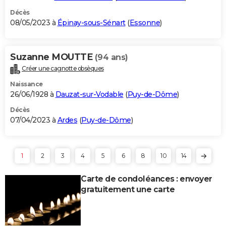
Décès
08/05/2023 à
Épinay-sous-Sénart
(
Essonne
)
Suzanne MOUTTE
(94 ans)
Créer une cagnotte obsèques
Naissance
26/06/1928 à
Dauzat-sur-Vodable
(
Puy-de-Dôme
)
Décès
07/04/2023 à
Ardes
(
Puy-de-Dôme
)
1
2
3
4
5
6
8
10
14
Carte de condoléances : envoyer
gratuitement une carte