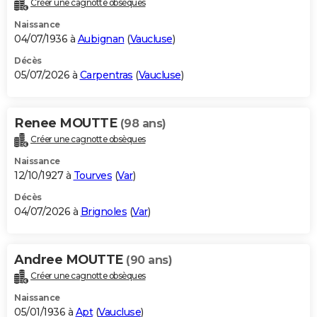
Créer une cagnotte obsèques
City break
Voyage de noces
Climat
Destinations
Voyage nature
Forum
+
PHOTO
Naissance
04/07/1936 à
Aubignan
(
Vaucluse
)
GUIDES D'ACHAT
Décès
05/07/2026 à
Carpentras
(
Vaucluse
)
BONS PLANS
CARTE DE VOEUX
Renee MOUTTE
(98 ans)
Carte Bonne année
Carte Pâques
Carte de Noël
Carte Saint-Valentin
Carte d'anniversaire
DICTIONNAIRE
Créer une cagnotte obsèques
Biographies
Expressions
Dictionnaire
Citations
Proverbes
PROGRAMME TV
Naissance
12/10/1927 à
Tourves
(
Var
)
COPAINS D'AVANT
Décès
04/07/2026 à
Brignoles
(
Var
)
Se connecter
Collèges
Universités
Service militaire
S'inscrire
Lycées
Primaires
Entreprises
Avis de recherche
AVIS DE DÉCÈS
FORUM
Andree MOUTTE
(90 ans)
Lifestyle
Sport
Television
Cinema
Bricolage
Culture
Auto
Voyage
Créer une cagnotte obsèques
Naissance
05/01/1936 à
Apt
(
Vaucluse
)