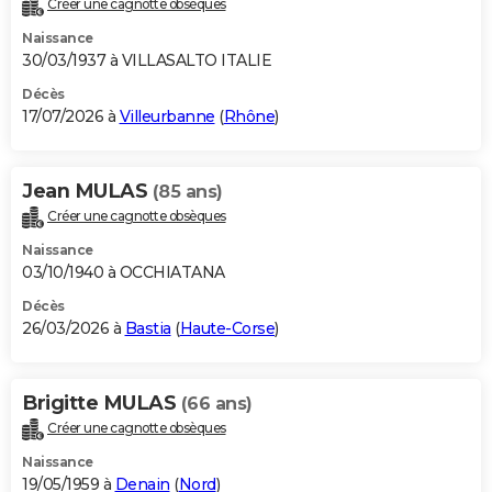
Créer une cagnotte obsèques
City break
Voyage de noces
Climat
Destinations
Voyage nature
Forum
+
PHOTO
Naissance
30/03/1937 à VILLASALTO ITALIE
GUIDES D'ACHAT
Décès
17/07/2026 à
Villeurbanne
(
Rhône
)
BONS PLANS
CARTE DE VOEUX
Jean MULAS
(85 ans)
Carte Bonne année
Carte Pâques
Carte de Noël
Carte Saint-Valentin
Carte d'anniversaire
DICTIONNAIRE
Créer une cagnotte obsèques
Biographies
Expressions
Dictionnaire
Citations
Proverbes
PROGRAMME TV
Naissance
03/10/1940 à OCCHIATANA
COPAINS D'AVANT
Décès
26/03/2026 à
Bastia
(
Haute-Corse
)
Se connecter
Collèges
Universités
Service militaire
S'inscrire
Lycées
Primaires
Entreprises
Avis de recherche
AVIS DE DÉCÈS
FORUM
Brigitte MULAS
(66 ans)
Lifestyle
Sport
Television
Cinema
Bricolage
Culture
Auto
Voyage
Créer une cagnotte obsèques
Naissance
19/05/1959 à
Denain
(
Nord
)