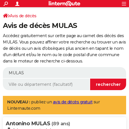
ACTUALITÉS
Connexion
S'inscrire
Avis de décès
Rechercher
Société
Education
Villes
Politique
Faits Divers
Monde
+
SPORT
Avis de décès MULAS
Football
Cyclisme
Forum
Coupe du monde 2026
Tennis
Rugby
CULTURE
Accédez gratuitement sur cette page au carnet des décès des
TNT
Cinéma
Musique
Programme TV
Streaming
Sorties cinéma
+
MULAS. Vous pouvez affiner votre recherche ou trouver un avis
FINANCE
de décès ou un avis d'obsèques plus ancien en tapant le nom
Impôts
Immobilier
Banque
Crédit
Retraite
Epargne
Risques naturels par ville
Assurance
AUTO
d'un défunt et/ou le nom ou le code postal d'une commune
dans le moteur de recherche ci-dessous.
Réserver un essai
Berlines
Forum auto
Essais
Citadines
SUV
+
HIGH-TECH
Meilleur smartphone
Ordinateurs
Guide high-tech
Mobiles
Internet
Jeux vidéo
+
BRICOLAGE
Aménagement intérieur
Cuisine
Jardinage
+
Forum
Extérieur
Salle de bains
Rangement
WEEK-END
Escapades
Expositions
Week-end nature
Guides de France
Patrimoine
Musées
+
LIFESTYLE
NOUVEAU :
publiez un
avis de décès gratuit
sur
Linternaute.com
Bien-être
Mode
+
Art de vivre
Loisirs
Modes de vie
SANTE
Antonino MULAS
Guide de la santé
Médicaments
+
Alimentation
Maladies
Sommeil
(89 ans)
VOYAGE