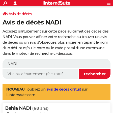
ACTUALITÉS
Connexion
S'inscrire
Avis de décès
Rechercher
Société
Education
Villes
Politique
Faits Divers
Monde
+
SPORT
Avis de décès NADI
Football
Cyclisme
Forum
Coupe du monde 2026
Tennis
Rugby
CULTURE
Accédez gratuitement sur cette page au carnet des décès des
TNT
Cinéma
Musique
Programme TV
Streaming
Sorties cinéma
+
NADI. Vous pouvez affiner votre recherche ou trouver un avis
FINANCE
de décès ou un avis d'obsèques plus ancien en tapant le nom
Impôts
Immobilier
Banque
Crédit
Retraite
Epargne
Risques naturels par ville
Assurance
AUTO
d'un défunt et/ou le nom ou le code postal d'une commune
dans le moteur de recherche ci-dessous.
Réserver un essai
Berlines
Forum auto
Essais
Citadines
SUV
+
HIGH-TECH
Meilleur smartphone
Ordinateurs
Guide high-tech
Mobiles
Internet
Jeux vidéo
+
BRICOLAGE
Aménagement intérieur
Cuisine
Jardinage
+
Forum
Extérieur
Salle de bains
Rangement
WEEK-END
Escapades
Expositions
Week-end nature
Guides de France
Patrimoine
Musées
+
LIFESTYLE
NOUVEAU :
publiez un
avis de décès gratuit
sur
Linternaute.com
Bien-être
Mode
+
Art de vivre
Loisirs
Modes de vie
SANTE
Bahia NADI
Guide de la santé
Médicaments
+
Alimentation
Maladies
Sommeil
(68 ans)
VOYAGE