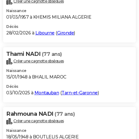
Créer une cagnotte obsèques
City break
Voyage de noces
Climat
Destinations
Voyage nature
Forum
+
PHOTO
Naissance
01/03/1957 à KHEMIS MILIANA ALGERIE
GUIDES D'ACHAT
Décès
28/02/2026 à
Libourne
(
Gironde
)
BONS PLANS
CARTE DE VOEUX
Thami NADI
(77 ans)
Carte Bonne année
Carte Pâques
Carte de Noël
Carte Saint-Valentin
Carte d'anniversaire
DICTIONNAIRE
Créer une cagnotte obsèques
Biographies
Expressions
Dictionnaire
Citations
Proverbes
PROGRAMME TV
Naissance
15/01/1948 à BHALIL MAROC
COPAINS D'AVANT
Décès
03/10/2025 à
Montauban
(
Tarn-et-Garonne
)
Se connecter
Collèges
Universités
Service militaire
S'inscrire
Lycées
Primaires
Entreprises
Avis de recherche
AVIS DE DÉCÈS
FORUM
Rahmouna NADI
(77 ans)
Lifestyle
Sport
Television
Cinema
Bricolage
Culture
Auto
Voyage
Créer une cagnotte obsèques
Naissance
18/05/1948 à BOUTLELIS ALGERIE