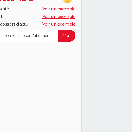
alité
Voir un exemple
rt
Voir un exemple
dossiers d'actu
Voir un exemple