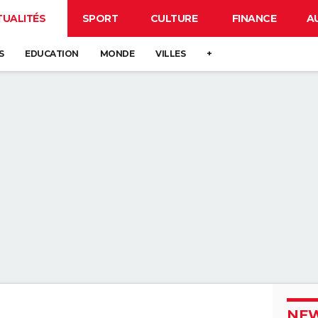
TUALITÉS
SPORT
CULTURE
FINANCE
A
S
EDUCATION
MONDE
VILLES
+
NEW