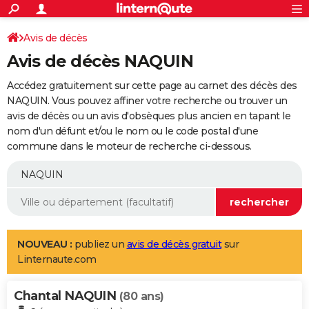
ACTUALITÉS
Connexion
S'inscrire
Avis de décès
Rechercher
Société
Education
Villes
Politique
Faits Divers
Monde
+
SPORT
Avis de décès NAQUIN
Football
Cyclisme
Forum
Coupe du monde 2026
Tennis
Rugby
CULTURE
Accédez gratuitement sur cette page au carnet des décès des
TNT
Cinéma
Musique
Programme TV
Streaming
Sorties cinéma
+
NAQUIN. Vous pouvez affiner votre recherche ou trouver un
FINANCE
avis de décès ou un avis d'obsèques plus ancien en tapant le
Impôts
Immobilier
Banque
Crédit
Retraite
Epargne
Risques naturels par ville
Assurance
AUTO
nom d'un défunt et/ou le nom ou le code postal d'une
commune dans le moteur de recherche ci-dessous.
Réserver un essai
Berlines
Forum auto
Essais
Citadines
SUV
+
HIGH-TECH
Meilleur smartphone
Ordinateurs
Guide high-tech
Mobiles
Internet
Jeux vidéo
+
BRICOLAGE
Aménagement intérieur
Cuisine
Jardinage
+
Forum
Extérieur
Salle de bains
Rangement
WEEK-END
Escapades
Expositions
Week-end nature
Guides de France
Patrimoine
Musées
+
LIFESTYLE
NOUVEAU :
publiez un
avis de décès gratuit
sur
Linternaute.com
Bien-être
Mode
+
Art de vivre
Loisirs
Modes de vie
SANTE
Chantal NAQUIN
Guide de la santé
Médicaments
+
Alimentation
Maladies
Sommeil
(80 ans)
VOYAGE