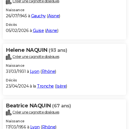
Créer une cagnotte obsèques
City break
Voyage de noces
Climat
Destinations
Voyage nature
Forum
+
PHOTO
Naissance
26/07/1945 à
Gauchy
(
Aisne
)
GUIDES D'ACHAT
Décès
05/02/2026 à
Guise
(
Aisne
)
BONS PLANS
CARTE DE VOEUX
Helene NAQUIN
(93 ans)
Carte Bonne année
Carte Pâques
Carte de Noël
Carte Saint-Valentin
Carte d'anniversaire
DICTIONNAIRE
Créer une cagnotte obsèques
Biographies
Expressions
Dictionnaire
Citations
Proverbes
PROGRAMME TV
Naissance
31/03/1931 à
Lyon
(
Rhône
)
COPAINS D'AVANT
Décès
23/04/2024 à la
Tronche
(
Isère
)
Se connecter
Collèges
Universités
Service militaire
S'inscrire
Lycées
Primaires
Entreprises
Avis de recherche
AVIS DE DÉCÈS
FORUM
Beatrice NAQUIN
(67 ans)
Lifestyle
Sport
Television
Cinema
Bricolage
Culture
Auto
Voyage
Créer une cagnotte obsèques
Naissance
17/03/1956 à
Lyon
(
Rhône
)