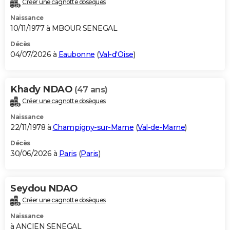
Créer une cagnotte obsèques
City break
Voyage de noces
Climat
Destinations
Voyage nature
Forum
+
PHOTO
Naissance
10/11/1977 à MBOUR SENEGAL
GUIDES D'ACHAT
Décès
04/07/2026 à
Eaubonne
(
Val-d'Oise
)
BONS PLANS
CARTE DE VOEUX
Khady NDAO
(47 ans)
Carte Bonne année
Carte Pâques
Carte de Noël
Carte Saint-Valentin
Carte d'anniversaire
DICTIONNAIRE
Créer une cagnotte obsèques
Biographies
Expressions
Dictionnaire
Citations
Proverbes
PROGRAMME TV
Naissance
22/11/1978 à
Champigny-sur-Marne
(
Val-de-Marne
)
COPAINS D'AVANT
Décès
30/06/2026 à
Paris
(
Paris
)
Se connecter
Collèges
Universités
Service militaire
S'inscrire
Lycées
Primaires
Entreprises
Avis de recherche
AVIS DE DÉCÈS
FORUM
Seydou NDAO
Lifestyle
Sport
Television
Cinema
Bricolage
Culture
Auto
Voyage
Créer une cagnotte obsèques
Naissance
à ANCIEN SENEGAL