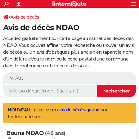
ACTUALITÉS
Connexion
S'inscrire
Avis de décès
Rechercher
Société
Education
Villes
Politique
Faits Divers
Monde
+
SPORT
Avis de décès NDAO
Football
Cyclisme
Forum
Coupe du monde 2026
Tennis
Rugby
CULTURE
Accédez gratuitement sur cette page au carnet des décès des
TNT
Cinéma
Musique
Programme TV
Streaming
Sorties cinéma
+
NDAO. Vous pouvez affiner votre recherche ou trouver un avis
FINANCE
de décès ou un avis d'obsèques plus ancien en tapant le nom
Impôts
Immobilier
Banque
Crédit
Retraite
Epargne
Risques naturels par ville
Assurance
AUTO
d'un défunt et/ou le nom ou le code postal d'une commune
dans le moteur de recherche ci-dessous.
Réserver un essai
Berlines
Forum auto
Essais
Citadines
SUV
+
HIGH-TECH
Meilleur smartphone
Ordinateurs
Guide high-tech
Mobiles
Internet
Jeux vidéo
+
BRICOLAGE
Aménagement intérieur
Cuisine
Jardinage
+
Forum
Extérieur
Salle de bains
Rangement
WEEK-END
Escapades
Expositions
Week-end nature
Guides de France
Patrimoine
Musées
+
LIFESTYLE
NOUVEAU :
publiez un
avis de décès gratuit
sur
Linternaute.com
Bien-être
Mode
+
Art de vivre
Loisirs
Modes de vie
SANTE
Bouna NDAO
Guide de la santé
Médicaments
+
Alimentation
Maladies
Sommeil
(48 ans)
VOYAGE