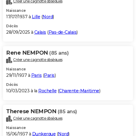
Créer une cagnotte obsèques
City break
Voyage de noces
Climat
Destinations
Voyage nature
Forum
+
PHOTO
Naissance
17/07/1937 à
Lille
(
Nord
)
GUIDES D'ACHAT
Décès
28/09/2025 à
Calais
(
Pas-de-Calais
)
BONS PLANS
CARTE DE VOEUX
Rene NEMPON
(85 ans)
Carte Bonne année
Carte Pâques
Carte de Noël
Carte Saint-Valentin
Carte d'anniversaire
DICTIONNAIRE
Créer une cagnotte obsèques
Biographies
Expressions
Dictionnaire
Citations
Proverbes
PROGRAMME TV
Naissance
29/11/1937 à
Paris
(
Paris
)
COPAINS D'AVANT
Décès
10/03/2023 à la
Rochelle
(
Charente-Maritime
)
Se connecter
Collèges
Universités
Service militaire
S'inscrire
Lycées
Primaires
Entreprises
Avis de recherche
AVIS DE DÉCÈS
FORUM
Therese NEMPON
(85 ans)
Lifestyle
Sport
Television
Cinema
Bricolage
Culture
Auto
Voyage
Créer une cagnotte obsèques
Naissance
15/06/1937 à
Dunkerque
(
Nord
)