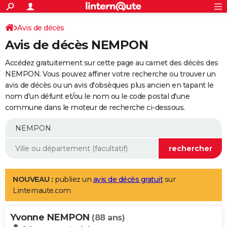
ACTUALITÉS
Connexion
S'inscrire
Avis de décès
Rechercher
Société
Education
Villes
Politique
Faits Divers
Monde
+
SPORT
Avis de décès NEMPON
Football
Cyclisme
Forum
Coupe du monde 2026
Tennis
Rugby
CULTURE
Accédez gratuitement sur cette page au carnet des décès des
TNT
Cinéma
Musique
Programme TV
Streaming
Sorties cinéma
+
NEMPON. Vous pouvez affiner votre recherche ou trouver un
FINANCE
avis de décès ou un avis d'obsèques plus ancien en tapant le
Impôts
Immobilier
Banque
Crédit
Retraite
Epargne
Risques naturels par ville
Assurance
AUTO
nom d'un défunt et/ou le nom ou le code postal d'une
commune dans le moteur de recherche ci-dessous.
Réserver un essai
Berlines
Forum auto
Essais
Citadines
SUV
+
HIGH-TECH
Meilleur smartphone
Ordinateurs
Guide high-tech
Mobiles
Internet
Jeux vidéo
+
BRICOLAGE
Aménagement intérieur
Cuisine
Jardinage
+
Forum
Extérieur
Salle de bains
Rangement
WEEK-END
Escapades
Expositions
Week-end nature
Guides de France
Patrimoine
Musées
+
LIFESTYLE
NOUVEAU :
publiez un
avis de décès gratuit
sur
Linternaute.com
Bien-être
Mode
+
Art de vivre
Loisirs
Modes de vie
SANTE
Yvonne NEMPON
Guide de la santé
Médicaments
+
Alimentation
Maladies
Sommeil
(88 ans)
VOYAGE