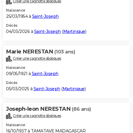
Créer une cagnotte obsèques
City break
Voyage de noces
Climat
Destinations
Voyage nature
Forum
+
PHOTO
Naissance
25/03/1954 à
Saint-Joseph
GUIDES D'ACHAT
Décès
04/03/2026 à
Saint-Joseph
(
Martinique
)
BONS PLANS
CARTE DE VOEUX
Marie NERESTAN
(103 ans)
Carte Bonne année
Carte Pâques
Carte de Noël
Carte Saint-Valentin
Carte d'anniversaire
DICTIONNAIRE
Créer une cagnotte obsèques
Biographies
Expressions
Dictionnaire
Citations
Proverbes
PROGRAMME TV
Naissance
09/05/1921 à
Saint-Joseph
COPAINS D'AVANT
Décès
05/03/2025 à
Saint-Joseph
(
Martinique
)
Se connecter
Collèges
Universités
Service militaire
S'inscrire
Lycées
Primaires
Entreprises
Avis de recherche
AVIS DE DÉCÈS
FORUM
Joseph-leon NERESTAN
(86 ans)
Lifestyle
Sport
Television
Cinema
Bricolage
Culture
Auto
Voyage
Créer une cagnotte obsèques
Naissance
16/10/1937 à TAMATAVE MADAGASCAR