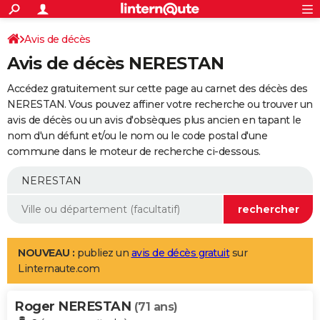
ACTUALITÉS
Connexion
S'inscrire
Avis de décès
Rechercher
Société
Education
Villes
Politique
Faits Divers
Monde
+
SPORT
Avis de décès NERESTAN
Football
Cyclisme
Forum
Coupe du monde 2026
Tennis
Rugby
CULTURE
Accédez gratuitement sur cette page au carnet des décès des
TNT
Cinéma
Musique
Programme TV
Streaming
Sorties cinéma
+
NERESTAN. Vous pouvez affiner votre recherche ou trouver un
FINANCE
avis de décès ou un avis d'obsèques plus ancien en tapant le
Impôts
Immobilier
Banque
Crédit
Retraite
Epargne
Risques naturels par ville
Assurance
AUTO
nom d'un défunt et/ou le nom ou le code postal d'une
commune dans le moteur de recherche ci-dessous.
Réserver un essai
Berlines
Forum auto
Essais
Citadines
SUV
+
HIGH-TECH
Meilleur smartphone
Ordinateurs
Guide high-tech
Mobiles
Internet
Jeux vidéo
+
BRICOLAGE
Aménagement intérieur
Cuisine
Jardinage
+
Forum
Extérieur
Salle de bains
Rangement
WEEK-END
Escapades
Expositions
Week-end nature
Guides de France
Patrimoine
Musées
+
LIFESTYLE
NOUVEAU :
publiez un
avis de décès gratuit
sur
Linternaute.com
Bien-être
Mode
+
Art de vivre
Loisirs
Modes de vie
SANTE
Roger NERESTAN
Guide de la santé
Médicaments
+
Alimentation
Maladies
Sommeil
(71 ans)
VOYAGE