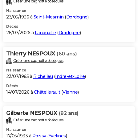
Créer une cagnotte obsèques
City break
Voyage de noces
Climat
Destinations
Voyage nature
Forum
+
PHOTO
Naissance
23/05/1936 à
Saint-Mesmin
(
Dordogne
)
GUIDES D'ACHAT
Décès
26/07/2026 à
Lanouaille
(
Dordogne
)
BONS PLANS
CARTE DE VOEUX
Thierry NESPOUX
(60 ans)
Carte Bonne année
Carte Pâques
Carte de Noël
Carte Saint-Valentin
Carte d'anniversaire
DICTIONNAIRE
Créer une cagnotte obsèques
Biographies
Expressions
Dictionnaire
Citations
Proverbes
PROGRAMME TV
Naissance
23/07/1965 à
Richelieu
(
Indre-et-Loire
)
COPAINS D'AVANT
Décès
14/07/2026 à
Châtellerault
(
Vienne
)
Se connecter
Collèges
Universités
Service militaire
S'inscrire
Lycées
Primaires
Entreprises
Avis de recherche
AVIS DE DÉCÈS
FORUM
Gilberte NESPOUX
(92 ans)
Lifestyle
Sport
Television
Cinema
Bricolage
Culture
Auto
Voyage
Créer une cagnotte obsèques
Naissance
17/05/1933 à
Poissy
(
Yvelines
)