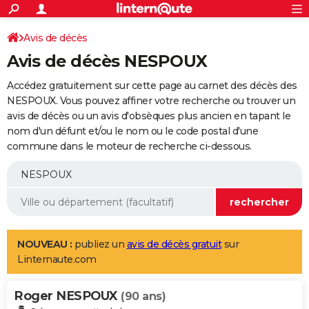
ACTUALITÉS
Connexion
S'inscrire
Avis de décès
Rechercher
Société
Education
Villes
Politique
Faits Divers
Monde
+
SPORT
Avis de décès NESPOUX
Football
Cyclisme
Forum
Coupe du monde 2026
Tennis
Rugby
CULTURE
Accédez gratuitement sur cette page au carnet des décès des
TNT
Cinéma
Musique
Programme TV
Streaming
Sorties cinéma
+
NESPOUX. Vous pouvez affiner votre recherche ou trouver un
FINANCE
avis de décès ou un avis d'obsèques plus ancien en tapant le
Impôts
Immobilier
Banque
Crédit
Retraite
Epargne
Risques naturels par ville
Assurance
AUTO
nom d'un défunt et/ou le nom ou le code postal d'une
commune dans le moteur de recherche ci-dessous.
Réserver un essai
Berlines
Forum auto
Essais
Citadines
SUV
+
HIGH-TECH
Meilleur smartphone
Ordinateurs
Guide high-tech
Mobiles
Internet
Jeux vidéo
+
BRICOLAGE
Aménagement intérieur
Cuisine
Jardinage
+
Forum
Extérieur
Salle de bains
Rangement
WEEK-END
Escapades
Expositions
Week-end nature
Guides de France
Patrimoine
Musées
+
LIFESTYLE
NOUVEAU :
publiez un
avis de décès gratuit
sur
Linternaute.com
Bien-être
Mode
+
Art de vivre
Loisirs
Modes de vie
SANTE
Roger NESPOUX
Guide de la santé
Médicaments
+
Alimentation
Maladies
Sommeil
(90 ans)
VOYAGE