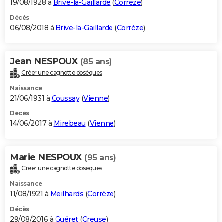
19/08/1928 à
Brive-la-Gaillarde
(
Corrèze
)
Décès
06/08/2018 à
Brive-la-Gaillarde
(
Corrèze
)
Jean NESPOUX
(85 ans)
Créer une cagnotte obsèques
Naissance
21/06/1931 à
Coussay
(
Vienne
)
Décès
14/06/2017 à
Mirebeau
(
Vienne
)
Marie NESPOUX
(95 ans)
Créer une cagnotte obsèques
Naissance
11/08/1921 à
Meilhards
(
Corrèze
)
Décès
29/08/2016 à
Guéret
(
Creuse
)