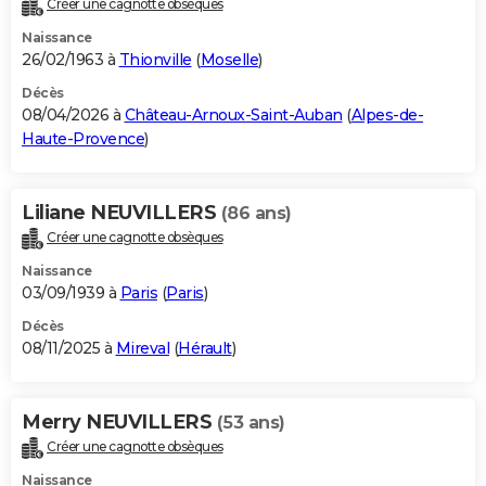
Créer une cagnotte obsèques
City break
Voyage de noces
Climat
Destinations
Voyage nature
Forum
+
PHOTO
Naissance
26/02/1963 à
Thionville
(
Moselle
)
GUIDES D'ACHAT
Décès
08/04/2026 à
Château-Arnoux-Saint-Auban
(
Alpes-de-
BONS PLANS
Haute-Provence
)
CARTE DE VOEUX
Carte Bonne année
Carte Pâques
Carte de Noël
Carte Saint-Valentin
Carte d'anniversaire
DICTIONNAIRE
Liliane NEUVILLERS
(86 ans)
Créer une cagnotte obsèques
Biographies
Expressions
Dictionnaire
Citations
Proverbes
PROGRAMME TV
Naissance
COPAINS D'AVANT
03/09/1939 à
Paris
(
Paris
)
Décès
Se connecter
Collèges
Universités
Service militaire
S'inscrire
Lycées
Primaires
Entreprises
Avis de recherche
AVIS DE DÉCÈS
08/11/2025 à
Mireval
(
Hérault
)
FORUM
Lifestyle
Sport
Television
Cinema
Bricolage
Culture
Auto
Voyage
Merry NEUVILLERS
(53 ans)
Créer une cagnotte obsèques
Naissance