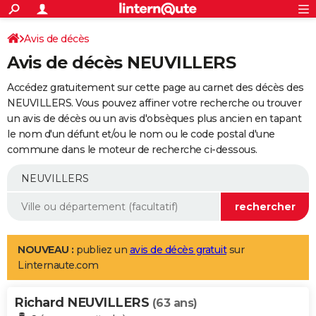
ACTUALITÉS
Connexion
S'inscrire
Avis de décès
Rechercher
Société
Education
Villes
Politique
Faits Divers
Monde
+
SPORT
Avis de décès NEUVILLERS
Football
Cyclisme
Forum
Coupe du monde 2026
Tennis
Rugby
CULTURE
Accédez gratuitement sur cette page au carnet des décès des
TNT
Cinéma
Musique
Programme TV
Streaming
Sorties cinéma
+
NEUVILLERS. Vous pouvez affiner votre recherche ou trouver
FINANCE
un avis de décès ou un avis d'obsèques plus ancien en tapant
Impôts
Immobilier
Banque
Crédit
Retraite
Epargne
Risques naturels par ville
Assurance
AUTO
le nom d'un défunt et/ou le nom ou le code postal d'une
commune dans le moteur de recherche ci-dessous.
Réserver un essai
Berlines
Forum auto
Essais
Citadines
SUV
+
HIGH-TECH
Meilleur smartphone
Ordinateurs
Guide high-tech
Mobiles
Internet
Jeux vidéo
+
BRICOLAGE
Aménagement intérieur
Cuisine
Jardinage
+
Forum
Extérieur
Salle de bains
Rangement
WEEK-END
Escapades
Expositions
Week-end nature
Guides de France
Patrimoine
Musées
+
LIFESTYLE
NOUVEAU :
publiez un
avis de décès gratuit
sur
Linternaute.com
Bien-être
Mode
+
Art de vivre
Loisirs
Modes de vie
SANTE
Richard NEUVILLERS
Guide de la santé
Médicaments
+
Alimentation
Maladies
Sommeil
(63 ans)
VOYAGE