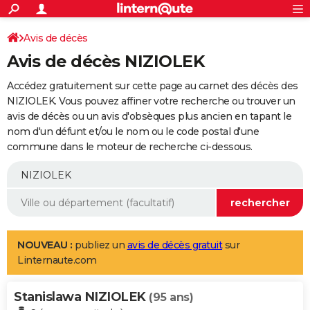
ACTUALITÉS
Connexion
S'inscrire
Avis de décès
Rechercher
Société
Education
Villes
Politique
Faits Divers
Monde
+
SPORT
Avis de décès NIZIOLEK
Football
Cyclisme
Forum
Coupe du monde 2026
Tennis
Rugby
CULTURE
Accédez gratuitement sur cette page au carnet des décès des
TNT
Cinéma
Musique
Programme TV
Streaming
Sorties cinéma
+
NIZIOLEK. Vous pouvez affiner votre recherche ou trouver un
FINANCE
avis de décès ou un avis d'obsèques plus ancien en tapant le
Impôts
Immobilier
Banque
Crédit
Retraite
Epargne
Risques naturels par ville
Assurance
AUTO
nom d'un défunt et/ou le nom ou le code postal d'une
commune dans le moteur de recherche ci-dessous.
Réserver un essai
Berlines
Forum auto
Essais
Citadines
SUV
+
HIGH-TECH
Meilleur smartphone
Ordinateurs
Guide high-tech
Mobiles
Internet
Jeux vidéo
+
BRICOLAGE
Aménagement intérieur
Cuisine
Jardinage
+
Forum
Extérieur
Salle de bains
Rangement
WEEK-END
Escapades
Expositions
Week-end nature
Guides de France
Patrimoine
Musées
+
LIFESTYLE
NOUVEAU :
publiez un
avis de décès gratuit
sur
Linternaute.com
Bien-être
Mode
+
Art de vivre
Loisirs
Modes de vie
SANTE
Stanislawa NIZIOLEK
Guide de la santé
Médicaments
+
Alimentation
Maladies
Sommeil
(95 ans)
VOYAGE