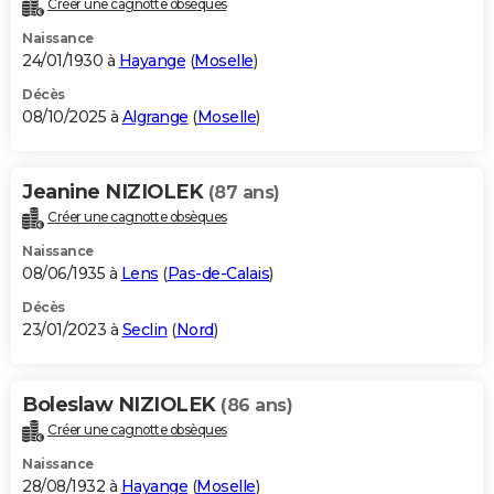
Créer une cagnotte obsèques
City break
Voyage de noces
Climat
Destinations
Voyage nature
Forum
+
PHOTO
Naissance
24/01/1930 à
Hayange
(
Moselle
)
GUIDES D'ACHAT
Décès
08/10/2025 à
Algrange
(
Moselle
)
BONS PLANS
CARTE DE VOEUX
Jeanine NIZIOLEK
(87 ans)
Carte Bonne année
Carte Pâques
Carte de Noël
Carte Saint-Valentin
Carte d'anniversaire
DICTIONNAIRE
Créer une cagnotte obsèques
Biographies
Expressions
Dictionnaire
Citations
Proverbes
PROGRAMME TV
Naissance
08/06/1935 à
Lens
(
Pas-de-Calais
)
COPAINS D'AVANT
Décès
23/01/2023 à
Seclin
(
Nord
)
Se connecter
Collèges
Universités
Service militaire
S'inscrire
Lycées
Primaires
Entreprises
Avis de recherche
AVIS DE DÉCÈS
FORUM
Boleslaw NIZIOLEK
(86 ans)
Lifestyle
Sport
Television
Cinema
Bricolage
Culture
Auto
Voyage
Créer une cagnotte obsèques
Naissance
28/08/1932 à
Hayange
(
Moselle
)