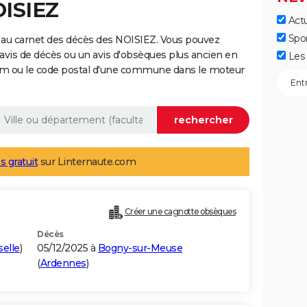
OISIEZ
Actu
Spo
 au carnet des décès des NOISIEZ. Vous pouvez
 avis de décès ou un avis d'obsèques plus ancien en
Les 
nom ou le code postal d'une commune dans le moteur
s gratuit
sur Linternaute.com
Créer une cagnotte obsèques
Décès
elle
)
05/12/2025 à
Bogny-sur-Meuse
(
Ardennes
)