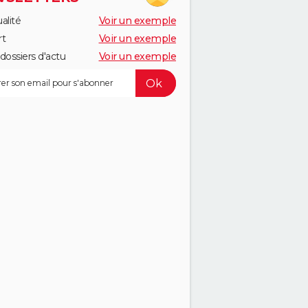
alité
Voir un exemple
rt
Voir un exemple
dossiers d'actu
Voir un exemple