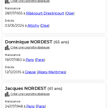
Créer une cagnotte obsèques
City break
Voyage de noces
Climat
Destinations
Voyage nature
Forum
+
PHOTO
Naissance
28/07/1935 à
Ribécourt-Dreslincourt
(
Oise
)
GUIDES D'ACHAT
Décès
03/05/2024 à
Attichy
(
Oise
)
BONS PLANS
CARTE DE VOEUX
Dominique NORDEST
(65 ans)
Carte Bonne année
Carte Pâques
Carte de Noël
Carte Saint-Valentin
Carte d'anniversaire
DICTIONNAIRE
Créer une cagnotte obsèques
Biographies
Expressions
Dictionnaire
Citations
Proverbes
PROGRAMME TV
Naissance
19/07/1950 à
Paris
(
Paris
)
COPAINS D'AVANT
Décès
12/12/2015 à
Grasse
(
Alpes-Maritimes
)
Se connecter
Collèges
Universités
Service militaire
S'inscrire
Lycées
Primaires
Entreprises
Avis de recherche
AVIS DE DÉCÈS
FORUM
Jacques NORDEST
(61 ans)
Lifestyle
Sport
Television
Cinema
Bricolage
Culture
Auto
Voyage
Créer une cagnotte obsèques
Naissance
24/07/1948 à
Paris
(
Paris
)