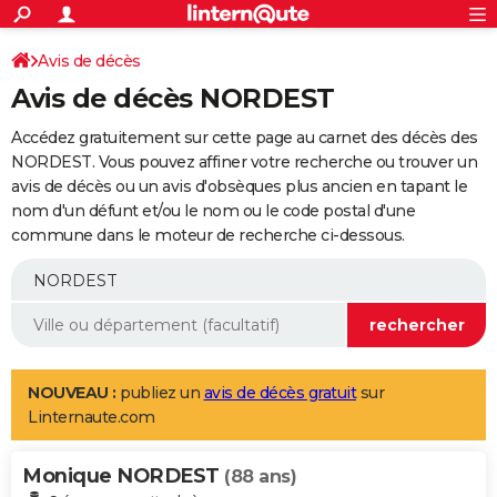
ACTUALITÉS
Connexion
S'inscrire
Avis de décès
Rechercher
Société
Education
Villes
Politique
Faits Divers
Monde
+
SPORT
Avis de décès NORDEST
Football
Cyclisme
Forum
Coupe du monde 2026
Tennis
Rugby
CULTURE
Accédez gratuitement sur cette page au carnet des décès des
TNT
Cinéma
Musique
Programme TV
Streaming
Sorties cinéma
+
NORDEST. Vous pouvez affiner votre recherche ou trouver un
FINANCE
avis de décès ou un avis d'obsèques plus ancien en tapant le
Impôts
Immobilier
Banque
Crédit
Retraite
Epargne
Risques naturels par ville
Assurance
AUTO
nom d'un défunt et/ou le nom ou le code postal d'une
commune dans le moteur de recherche ci-dessous.
Réserver un essai
Berlines
Forum auto
Essais
Citadines
SUV
+
HIGH-TECH
Meilleur smartphone
Ordinateurs
Guide high-tech
Mobiles
Internet
Jeux vidéo
+
BRICOLAGE
Aménagement intérieur
Cuisine
Jardinage
+
Forum
Extérieur
Salle de bains
Rangement
WEEK-END
Escapades
Expositions
Week-end nature
Guides de France
Patrimoine
Musées
+
LIFESTYLE
NOUVEAU :
publiez un
avis de décès gratuit
sur
Linternaute.com
Bien-être
Mode
+
Art de vivre
Loisirs
Modes de vie
SANTE
Monique NORDEST
Guide de la santé
Médicaments
+
Alimentation
Maladies
Sommeil
(88 ans)
VOYAGE