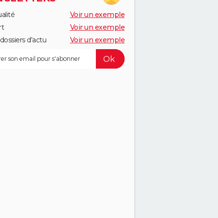
alité
Voir un exemple
rt
Voir un exemple
dossiers d'actu
Voir un exemple