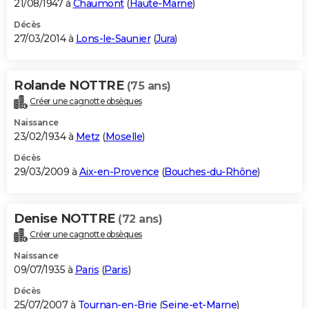
21/08/1947 à
Chaumont
(
Haute-Marne
)
Décès
27/03/2014 à
Lons-le-Saunier
(
Jura
)
Rolande NOTTRE
(75 ans)
Créer une cagnotte obsèques
Naissance
23/02/1934 à
Metz
(
Moselle
)
Décès
29/03/2009 à
Aix-en-Provence
(
Bouches-du-Rhône
)
Denise NOTTRE
(72 ans)
Créer une cagnotte obsèques
Naissance
09/07/1935 à
Paris
(
Paris
)
Décès
25/07/2007 à
Tournan-en-Brie
(
Seine-et-Marne
)