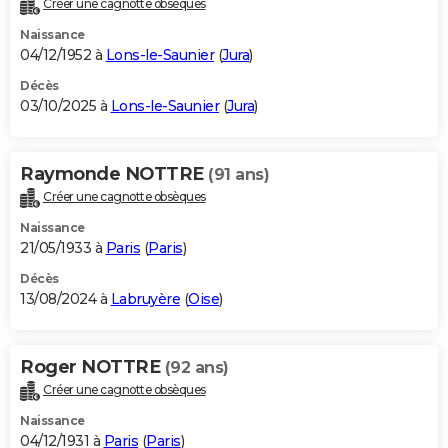
Créer une cagnotte obsèques
City break
Voyage de noces
Climat
Destinations
Voyage nature
Forum
+
PHOTO
Naissance
04/12/1952 à
Lons-le-Saunier
(
Jura
)
GUIDES D'ACHAT
Décès
03/10/2025 à
Lons-le-Saunier
(
Jura
)
BONS PLANS
CARTE DE VOEUX
Raymonde NOTTRE
(91 ans)
Carte Bonne année
Carte Pâques
Carte de Noël
Carte Saint-Valentin
Carte d'anniversaire
DICTIONNAIRE
Créer une cagnotte obsèques
Biographies
Expressions
Dictionnaire
Citations
Proverbes
PROGRAMME TV
Naissance
21/05/1933 à
Paris
(
Paris
)
COPAINS D'AVANT
Décès
13/08/2024 à
Labruyère
(
Oise
)
Se connecter
Collèges
Universités
Service militaire
S'inscrire
Lycées
Primaires
Entreprises
Avis de recherche
AVIS DE DÉCÈS
FORUM
Roger NOTTRE
(92 ans)
Lifestyle
Sport
Television
Cinema
Bricolage
Culture
Auto
Voyage
Créer une cagnotte obsèques
Naissance
04/12/1931 à
Paris
(
Paris
)