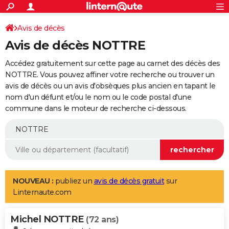
ACTUALITÉS
Connexion
S'inscrire
Avis de décès
Rechercher
Société
Education
Villes
Politique
Faits Divers
Monde
+
SPORT
Avis de décès NOTTRE
Football
Cyclisme
Forum
Coupe du monde 2026
Tennis
Rugby
CULTURE
Accédez gratuitement sur cette page au carnet des décès des
TNT
Cinéma
Musique
Programme TV
Streaming
Sorties cinéma
+
NOTTRE. Vous pouvez affiner votre recherche ou trouver un
FINANCE
avis de décès ou un avis d'obsèques plus ancien en tapant le
Impôts
Immobilier
Banque
Crédit
Retraite
Epargne
Risques naturels par ville
Assurance
AUTO
nom d'un défunt et/ou le nom ou le code postal d'une
commune dans le moteur de recherche ci-dessous.
Réserver un essai
Berlines
Forum auto
Essais
Citadines
SUV
+
HIGH-TECH
Meilleur smartphone
Ordinateurs
Guide high-tech
Mobiles
Internet
Jeux vidéo
+
BRICOLAGE
Aménagement intérieur
Cuisine
Jardinage
+
Forum
Extérieur
Salle de bains
Rangement
WEEK-END
Escapades
Expositions
Week-end nature
Guides de France
Patrimoine
Musées
+
LIFESTYLE
NOUVEAU :
publiez un
avis de décès gratuit
sur
Linternaute.com
Bien-être
Mode
+
Art de vivre
Loisirs
Modes de vie
SANTE
Michel NOTTRE
Guide de la santé
Médicaments
+
Alimentation
Maladies
Sommeil
(72 ans)
VOYAGE