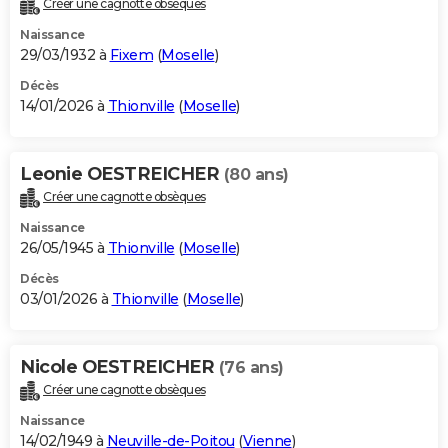
Créer une cagnotte obsèques
City break
Voyage de noces
Climat
Destinations
Voyage nature
Forum
+
PHOTO
Naissance
29/03/1932 à
Fixem
(
Moselle
)
GUIDES D'ACHAT
Décès
14/01/2026 à
Thionville
(
Moselle
)
BONS PLANS
CARTE DE VOEUX
Leonie OESTREICHER
(80 ans)
Carte Bonne année
Carte Pâques
Carte de Noël
Carte Saint-Valentin
Carte d'anniversaire
DICTIONNAIRE
Créer une cagnotte obsèques
Biographies
Expressions
Dictionnaire
Citations
Proverbes
PROGRAMME TV
Naissance
26/05/1945 à
Thionville
(
Moselle
)
COPAINS D'AVANT
Décès
03/01/2026 à
Thionville
(
Moselle
)
Se connecter
Collèges
Universités
Service militaire
S'inscrire
Lycées
Primaires
Entreprises
Avis de recherche
AVIS DE DÉCÈS
FORUM
Nicole OESTREICHER
(76 ans)
Lifestyle
Sport
Television
Cinema
Bricolage
Culture
Auto
Voyage
Créer une cagnotte obsèques
Naissance
14/02/1949 à
Neuville-de-Poitou
(
Vienne
)