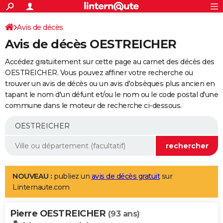
ACTUALITÉS
Connexion
S'inscrire
Avis de décès
Rechercher
Société
Education
Villes
Politique
Faits Divers
Monde
+
SPORT
Avis de décès OESTREICHER
Football
Cyclisme
Forum
Coupe du monde 2026
Tennis
Rugby
CULTURE
Accédez gratuitement sur cette page au carnet des décès des
TNT
Cinéma
Musique
Programme TV
Streaming
Sorties cinéma
+
OESTREICHER. Vous pouvez affiner votre recherche ou
FINANCE
trouver un avis de décès ou un avis d'obsèques plus ancien en
Impôts
Immobilier
Banque
Crédit
Retraite
Epargne
Risques naturels par ville
Assurance
AUTO
tapant le nom d'un défunt et/ou le nom ou le code postal d'une
commune dans le moteur de recherche ci-dessous.
Réserver un essai
Berlines
Forum auto
Essais
Citadines
SUV
+
HIGH-TECH
Meilleur smartphone
Ordinateurs
Guide high-tech
Mobiles
Internet
Jeux vidéo
+
BRICOLAGE
Aménagement intérieur
Cuisine
Jardinage
+
Forum
Extérieur
Salle de bains
Rangement
WEEK-END
Escapades
Expositions
Week-end nature
Guides de France
Patrimoine
Musées
+
LIFESTYLE
NOUVEAU :
publiez un
avis de décès gratuit
sur
Linternaute.com
Bien-être
Mode
+
Art de vivre
Loisirs
Modes de vie
SANTE
Pierre OESTREICHER
Guide de la santé
Médicaments
+
Alimentation
Maladies
Sommeil
(93 ans)
VOYAGE