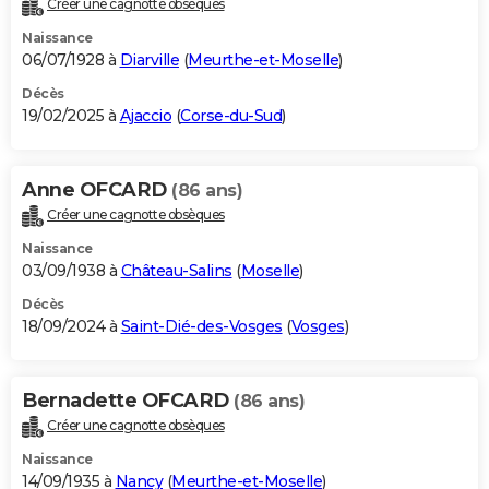
Créer une cagnotte obsèques
City break
Voyage de noces
Climat
Destinations
Voyage nature
Forum
+
PHOTO
Naissance
06/07/1928 à
Diarville
(
Meurthe-et-Moselle
)
GUIDES D'ACHAT
Décès
19/02/2025 à
Ajaccio
(
Corse-du-Sud
)
BONS PLANS
CARTE DE VOEUX
Anne OFCARD
(86 ans)
Carte Bonne année
Carte Pâques
Carte de Noël
Carte Saint-Valentin
Carte d'anniversaire
DICTIONNAIRE
Créer une cagnotte obsèques
Biographies
Expressions
Dictionnaire
Citations
Proverbes
PROGRAMME TV
Naissance
03/09/1938 à
Château-Salins
(
Moselle
)
COPAINS D'AVANT
Décès
18/09/2024 à
Saint-Dié-des-Vosges
(
Vosges
)
Se connecter
Collèges
Universités
Service militaire
S'inscrire
Lycées
Primaires
Entreprises
Avis de recherche
AVIS DE DÉCÈS
FORUM
Bernadette OFCARD
(86 ans)
Lifestyle
Sport
Television
Cinema
Bricolage
Culture
Auto
Voyage
Créer une cagnotte obsèques
Naissance
14/09/1935 à
Nancy
(
Meurthe-et-Moselle
)