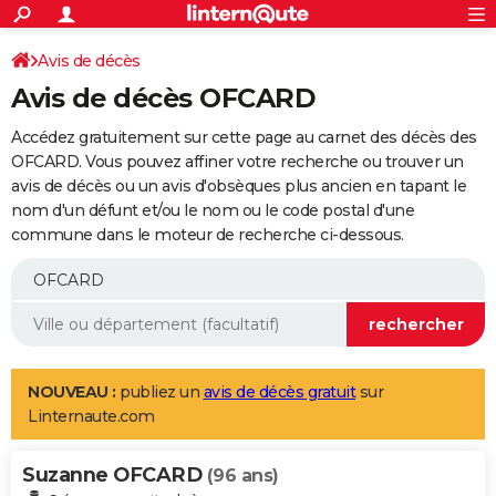
ACTUALITÉS
Connexion
S'inscrire
Avis de décès
Rechercher
Société
Education
Villes
Politique
Faits Divers
Monde
+
SPORT
Avis de décès OFCARD
Football
Cyclisme
Forum
Coupe du monde 2026
Tennis
Rugby
CULTURE
Accédez gratuitement sur cette page au carnet des décès des
TNT
Cinéma
Musique
Programme TV
Streaming
Sorties cinéma
+
OFCARD. Vous pouvez affiner votre recherche ou trouver un
FINANCE
avis de décès ou un avis d'obsèques plus ancien en tapant le
Impôts
Immobilier
Banque
Crédit
Retraite
Epargne
Risques naturels par ville
Assurance
AUTO
nom d'un défunt et/ou le nom ou le code postal d'une
commune dans le moteur de recherche ci-dessous.
Réserver un essai
Berlines
Forum auto
Essais
Citadines
SUV
+
HIGH-TECH
Meilleur smartphone
Ordinateurs
Guide high-tech
Mobiles
Internet
Jeux vidéo
+
BRICOLAGE
Aménagement intérieur
Cuisine
Jardinage
+
Forum
Extérieur
Salle de bains
Rangement
WEEK-END
Escapades
Expositions
Week-end nature
Guides de France
Patrimoine
Musées
+
LIFESTYLE
NOUVEAU :
publiez un
avis de décès gratuit
sur
Linternaute.com
Bien-être
Mode
+
Art de vivre
Loisirs
Modes de vie
SANTE
Suzanne OFCARD
Guide de la santé
Médicaments
+
Alimentation
Maladies
Sommeil
(96 ans)
VOYAGE