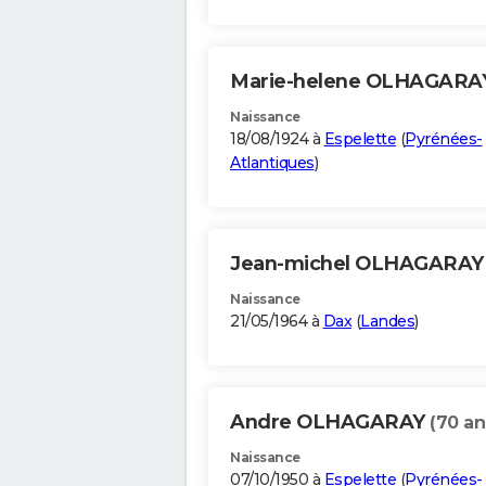
Marie-helene OLHAGAR
Naissance
18/08/1924 à
Espelette
(
Pyrénées-
Atlantiques
)
Jean-michel OLHAGARA
Naissance
21/05/1964 à
Dax
(
Landes
)
Andre OLHAGARAY
(70 an
Naissance
07/10/1950 à
Espelette
(
Pyrénées-