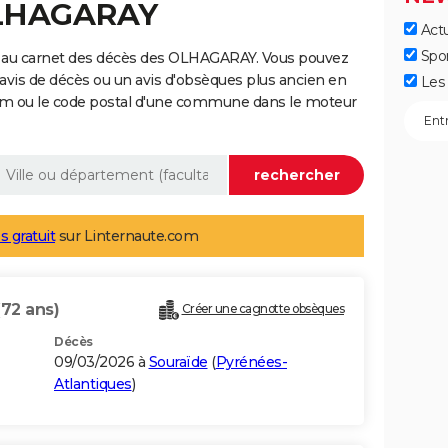
OLHAGARAY
Actu
Spo
e au carnet des décès des OLHAGARAY. Vous pouvez
 avis de décès ou un avis d'obsèques plus ancien en
Les 
nom ou le code postal d'une commune dans le moteur
s gratuit
sur Linternaute.com
(72 ans)
Créer une cagnotte obsèques
Décès
09/03/2026 à
Souraïde
(
Pyrénées-
Atlantiques
)