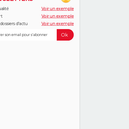
alité
Voir un exemple
rt
Voir un exemple
dossiers d'actu
Voir un exemple