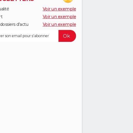
alité
Voir un exemple
rt
Voir un exemple
dossiers d'actu
Voir un exemple