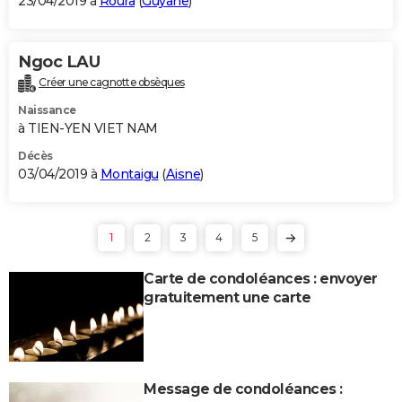
23/04/2019 à
Roura
(
Guyane
)
Ngoc LAU
Créer une cagnotte obsèques
Naissance
à TIEN-YEN VIET NAM
Décès
03/04/2019 à
Montaigu
(
Aisne
)
1
2
3
4
5
Carte de condoléances : envoyer
gratuitement une carte
Message de condoléances :