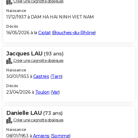
Créer une cagnotte obsèques
City break
Voyage de noces
Climat
Destinations
Voyage nature
Forum
+
PHOTO
Naissance
11/12/1937 à DAM HA HAI NINH VIET NAM
GUIDES D'ACHAT
Décès
16/05/2026 à la
Ciotat
(
Bouches-du-Rhône
)
BONS PLANS
CARTE DE VOEUX
Jacques LAU
(93 ans)
Carte Bonne année
Carte Pâques
Carte de Noël
Carte Saint-Valentin
Carte d'anniversaire
DICTIONNAIRE
Créer une cagnotte obsèques
Biographies
Expressions
Dictionnaire
Citations
Proverbes
PROGRAMME TV
Naissance
30/01/1933 à
Castres
(
Tarn
)
COPAINS D'AVANT
Décès
23/04/2026 à
Toulon
(
Var
)
Se connecter
Collèges
Universités
Service militaire
S'inscrire
Lycées
Primaires
Entreprises
Avis de recherche
AVIS DE DÉCÈS
FORUM
Danielle LAU
(73 ans)
Lifestyle
Sport
Television
Cinema
Bricolage
Culture
Auto
Voyage
Créer une cagnotte obsèques
Naissance
08/01/1953 à
Amiens
(
Somme
)