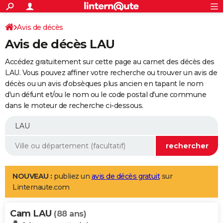
ACTUALITÉS
Connexion
S'inscrire
Avis de décès
Rechercher
Société
Education
Villes
Politique
Faits Divers
Monde
+
SPORT
Avis de décès LAU
Football
Cyclisme
Forum
Coupe du monde 2026
Tennis
Rugby
CULTURE
Accédez gratuitement sur cette page au carnet des décès des
TNT
Cinéma
Musique
Programme TV
Streaming
Sorties cinéma
+
LAU. Vous pouvez affiner votre recherche ou trouver un avis de
FINANCE
décès ou un avis d'obsèques plus ancien en tapant le nom
Impôts
Immobilier
Banque
Crédit
Retraite
Epargne
Risques naturels par ville
Assurance
AUTO
d'un défunt et/ou le nom ou le code postal d'une commune
dans le moteur de recherche ci-dessous.
Réserver un essai
Berlines
Forum auto
Essais
Citadines
SUV
+
HIGH-TECH
Meilleur smartphone
Ordinateurs
Guide high-tech
Mobiles
Internet
Jeux vidéo
+
BRICOLAGE
Aménagement intérieur
Cuisine
Jardinage
+
Forum
Extérieur
Salle de bains
Rangement
WEEK-END
Escapades
Expositions
Week-end nature
Guides de France
Patrimoine
Musées
+
LIFESTYLE
NOUVEAU :
publiez un
avis de décès gratuit
sur
Linternaute.com
Bien-être
Mode
+
Art de vivre
Loisirs
Modes de vie
SANTE
Cam LAU
Guide de la santé
Médicaments
+
Alimentation
Maladies
Sommeil
(88 ans)
VOYAGE