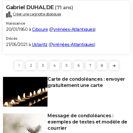
Gabriel DUHALDE
(71 ans)
Créer une cagnotte obsèques
Naissance
20/01/1950 à
Ciboure
(
Pyrénées-Atlantiques
)
Décès
21/05/2021 à
Ustaritz
(
Pyrénées-Atlantiques
)
1
2
3
4
5
6
7
8
Carte de condoléances : envoyer
gratuitement une carte
Message de condoléances :
exemples de textes et modèle de
courrier