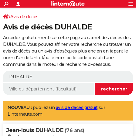
ACTUALITÉS
Connexion
S'inscrire
Avis de décès
Rechercher
Société
Education
Villes
Politique
Faits Divers
Monde
+
SPORT
Avis de décès DUHALDE
Football
Cyclisme
Forum
Coupe du monde 2026
Tennis
Rugby
CULTURE
Accédez gratuitement sur cette page au carnet des décès des
TNT
Cinéma
Musique
Programme TV
Streaming
Sorties cinéma
+
DUHALDE. Vous pouvez affiner votre recherche ou trouver un
FINANCE
avis de décès ou un avis d'obsèques plus ancien en tapant le
Impôts
Immobilier
Banque
Crédit
Retraite
Epargne
Risques naturels par ville
Assurance
AUTO
nom d'un défunt et/ou le nom ou le code postal d'une
commune dans le moteur de recherche ci-dessous.
Réserver un essai
Berlines
Forum auto
Essais
Citadines
SUV
+
HIGH-TECH
Meilleur smartphone
Ordinateurs
Guide high-tech
Mobiles
Internet
Jeux vidéo
+
BRICOLAGE
Aménagement intérieur
Cuisine
Jardinage
+
Forum
Extérieur
Salle de bains
Rangement
WEEK-END
Escapades
Expositions
Week-end nature
Guides de France
Patrimoine
Musées
+
LIFESTYLE
NOUVEAU :
publiez un
avis de décès gratuit
sur
Linternaute.com
Bien-être
Mode
+
Art de vivre
Loisirs
Modes de vie
SANTE
Jean-louis DUHALDE
Guide de la santé
Médicaments
+
Alimentation
Maladies
Sommeil
(76 ans)
VOYAGE