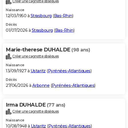
Créer une cagnotte obsèques
City break
Voyage de noces
Climat
Destinations
Voyage nature
Forum
+
PHOTO
Naissance
12/03/1950 à
Strasbourg
(
Bas-Rhin
)
GUIDES D'ACHAT
Décès
01/07/2026 à
Strasbourg
(
Bas-Rhin
)
BONS PLANS
CARTE DE VOEUX
Marie-therese DUHALDE
(98 ans)
Carte Bonne année
Carte Pâques
Carte de Noël
Carte Saint-Valentin
Carte d'anniversaire
DICTIONNAIRE
Créer une cagnotte obsèques
Biographies
Expressions
Dictionnaire
Citations
Proverbes
PROGRAMME TV
Naissance
13/09/1927 à
Ustaritz
(
Pyrénées-Atlantiques
)
COPAINS D'AVANT
Décès
27/06/2026 à
Arbonne
(
Pyrénées-Atlantiques
)
Se connecter
Collèges
Universités
Service militaire
S'inscrire
Lycées
Primaires
Entreprises
Avis de recherche
AVIS DE DÉCÈS
FORUM
Irma DUHALDE
(77 ans)
Lifestyle
Sport
Television
Cinema
Bricolage
Culture
Auto
Voyage
Créer une cagnotte obsèques
Naissance
10/08/1948 à
Ustaritz
(
Pyrénées-Atlantiques
)