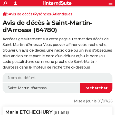
ACTUALITÉS
Connexion
S'inscrire
Avis de décès
Pyrénées-Atlantiques
Rechercher
Société
Education
Villes
Politique
Faits Divers
Monde
+
SPORT
Avis de décès à Saint-Martin-
Football
Cyclisme
Forum
Coupe du monde 2026
Tennis
Rugby
CULTURE
d'Arrossa (64780)
TNT
Cinéma
Musique
Programme TV
Streaming
Sorties cinéma
+
FINANCE
Accédez gratuitement sur cette page au carnet des décès de
Saint-Martin-d'Arrossa. Vous pouvez affiner votre recherche,
Impôts
Immobilier
Banque
Crédit
Retraite
Epargne
Risques naturels par ville
Assurance
AUTO
trouver un avis de décès, une nécrologie ou un avis d'obsèques
plus ancien en tapant le nom d'un défunt et/ou le nom (ou
Réserver un essai
Berlines
Forum auto
Essais
Citadines
SUV
+
HIGH-TECH
code postal) d'une commune proche de Saint-Martin-
d'Arrossa dans le moteur de recherche ci-dessous.
Meilleur smartphone
Ordinateurs
Guide high-tech
Mobiles
Internet
Jeux vidéo
+
BRICOLAGE
Aménagement intérieur
Cuisine
Jardinage
+
Forum
Extérieur
Salle de bains
Rangement
WEEK-END
Escapades
Expositions
Week-end nature
Guides de France
Patrimoine
Musées
+
LIFESTYLE
Bien-être
Mode
+
Art de vivre
Loisirs
Modes de vie
SANTE
Mise à jour le 01/07/26
Guide de la santé
Médicaments
+
Alimentation
Maladies
Sommeil
VOYAGE
Marie ETCHECHURY
(91 ans)