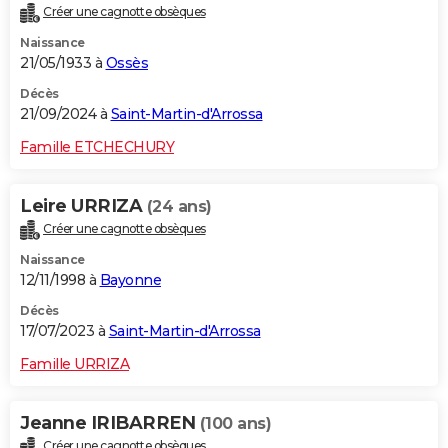
Créer une cagnotte obsèques
City break
Voyage de noces
Climat
Destinations
Voyage nature
Forum
+
PHOTO
Naissance
21/05/1933 à
Ossès
GUIDES D'ACHAT
Décès
BONS PLANS
21/09/2024 à
Saint-Martin-d'Arrossa
CARTE DE VOEUX
Famille ETCHECHURY
Carte Bonne année
Carte Pâques
Carte de Noël
Carte Saint-Valentin
Carte d'anniversaire
DICTIONNAIRE
Leire URRIZA
(24 ans)
Biographies
Expressions
Dictionnaire
Citations
Proverbes
PROGRAMME TV
Créer une cagnotte obsèques
Naissance
COPAINS D'AVANT
12/11/1998 à
Bayonne
Se connecter
Collèges
Universités
Service militaire
S'inscrire
Lycées
Primaires
Entreprises
Avis de recherche
AVIS DE DÉCÈS
Décès
17/07/2023 à
Saint-Martin-d'Arrossa
FORUM
Famille URRIZA
Lifestyle
Sport
Television
Cinema
Bricolage
Culture
Auto
Voyage
Jeanne IRIBARREN
(100 ans)
Créer une cagnotte obsèques