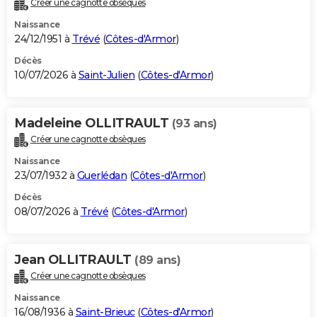
Créer une cagnotte obsèques
City break
Voyage de noces
Climat
Destinations
Voyage nature
Forum
+
PHOTO
Naissance
24/12/1951 à
Trévé
(
Côtes-d'Armor
)
GUIDES D'ACHAT
Décès
10/07/2026 à
Saint-Julien
(
Côtes-d'Armor
)
BONS PLANS
CARTE DE VOEUX
Madeleine OLLITRAULT
(93 ans)
Carte Bonne année
Carte Pâques
Carte de Noël
Carte Saint-Valentin
Carte d'anniversaire
DICTIONNAIRE
Créer une cagnotte obsèques
Biographies
Expressions
Dictionnaire
Citations
Proverbes
PROGRAMME TV
Naissance
23/07/1932 à
Guerlédan
(
Côtes-d'Armor
)
COPAINS D'AVANT
Décès
08/07/2026 à
Trévé
(
Côtes-d'Armor
)
Se connecter
Collèges
Universités
Service militaire
S'inscrire
Lycées
Primaires
Entreprises
Avis de recherche
AVIS DE DÉCÈS
FORUM
Jean OLLITRAULT
(89 ans)
Lifestyle
Sport
Television
Cinema
Bricolage
Culture
Auto
Voyage
Créer une cagnotte obsèques
Naissance
16/08/1936 à
Saint-Brieuc
(
Côtes-d'Armor
)