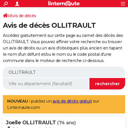
ACTUALITÉS
Connexion
S'inscrire
Avis de décès
Rechercher
Société
Education
Villes
Politique
Faits Divers
Monde
+
SPORT
Avis de décès OLLITRAULT
Football
Cyclisme
Forum
Coupe du monde 2026
Tennis
Rugby
CULTURE
Accédez gratuitement sur cette page au carnet des décès des
TNT
Cinéma
Musique
Programme TV
Streaming
Sorties cinéma
+
OLLITRAULT. Vous pouvez affiner votre recherche ou trouver
FINANCE
un avis de décès ou un avis d'obsèques plus ancien en tapant
Impôts
Immobilier
Banque
Crédit
Retraite
Epargne
Risques naturels par ville
Assurance
AUTO
le nom d'un défunt et/ou le nom ou le code postal d'une
commune dans le moteur de recherche ci-dessous.
Réserver un essai
Berlines
Forum auto
Essais
Citadines
SUV
+
HIGH-TECH
Meilleur smartphone
Ordinateurs
Guide high-tech
Mobiles
Internet
Jeux vidéo
+
BRICOLAGE
Aménagement intérieur
Cuisine
Jardinage
+
Forum
Extérieur
Salle de bains
Rangement
WEEK-END
Escapades
Expositions
Week-end nature
Guides de France
Patrimoine
Musées
+
LIFESTYLE
NOUVEAU :
publiez un
avis de décès gratuit
sur
Linternaute.com
Bien-être
Mode
+
Art de vivre
Loisirs
Modes de vie
SANTE
Joelle OLLITRAULT
Guide de la santé
Médicaments
+
Alimentation
Maladies
Sommeil
(74 ans)
VOYAGE