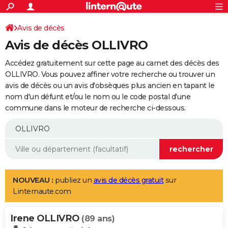
ACTUALITÉS
Connexion
S'inscrire
Avis de décès
Rechercher
Société
Education
Villes
Politique
Faits Divers
Monde
+
SPORT
Avis de décès OLLIVRO
Football
Cyclisme
Forum
Coupe du monde 2026
Tennis
Rugby
CULTURE
Accédez gratuitement sur cette page au carnet des décès des
TNT
Cinéma
Musique
Programme TV
Streaming
Sorties cinéma
+
OLLIVRO. Vous pouvez affiner votre recherche ou trouver un
FINANCE
avis de décès ou un avis d'obsèques plus ancien en tapant le
Impôts
Immobilier
Banque
Crédit
Retraite
Epargne
Risques naturels par ville
Assurance
AUTO
nom d'un défunt et/ou le nom ou le code postal d'une
commune dans le moteur de recherche ci-dessous.
Réserver un essai
Berlines
Forum auto
Essais
Citadines
SUV
+
HIGH-TECH
Meilleur smartphone
Ordinateurs
Guide high-tech
Mobiles
Internet
Jeux vidéo
+
BRICOLAGE
Aménagement intérieur
Cuisine
Jardinage
+
Forum
Extérieur
Salle de bains
Rangement
WEEK-END
Escapades
Expositions
Week-end nature
Guides de France
Patrimoine
Musées
+
LIFESTYLE
NOUVEAU :
publiez un
avis de décès gratuit
sur
Linternaute.com
Bien-être
Mode
+
Art de vivre
Loisirs
Modes de vie
SANTE
Irene OLLIVRO
Guide de la santé
Médicaments
+
Alimentation
Maladies
Sommeil
(89 ans)
VOYAGE