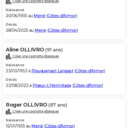
Créer une cagnotte obsèques
City break
Voyage de noces
Climat
Destinations
Voyage nature
Forum
+
PHOTO
Naissance
20/06/1935 au
Mené
(
Côtes-d'Armor
)
GUIDES D'ACHAT
Décès
28/04/2025 au
Mené
(
Côtes-d'Armor
)
BONS PLANS
CARTE DE VOEUX
Aline OLLIVRO
(91 ans)
Carte Bonne année
Carte Pâques
Carte de Noël
Carte Saint-Valentin
Carte d'anniversaire
DICTIONNAIRE
Créer une cagnotte obsèques
Biographies
Expressions
Dictionnaire
Citations
Proverbes
PROGRAMME TV
Naissance
23/03/1932 à
Plouguenast-Langast
(
Côtes-d'Armor
)
COPAINS D'AVANT
Décès
22/08/2023 à
Plœuc-L'Hermitage
(
Côtes-d'Armor
)
Se connecter
Collèges
Universités
Service militaire
S'inscrire
Lycées
Primaires
Entreprises
Avis de recherche
AVIS DE DÉCÈS
FORUM
Roger OLLIVRO
(87 ans)
Lifestyle
Sport
Television
Cinema
Bricolage
Culture
Auto
Voyage
Créer une cagnotte obsèques
Naissance
15/01/1935 au
Mené
(
Côtes-d'Armor
)