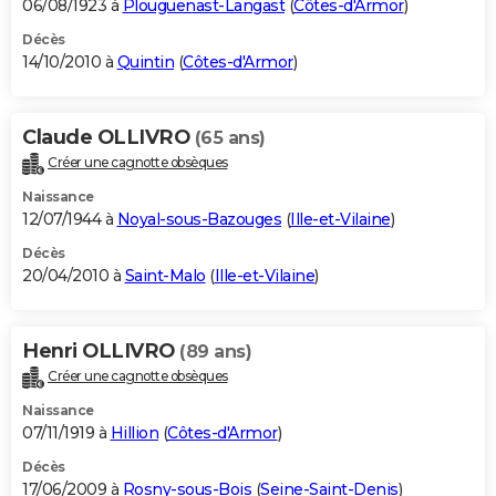
06/08/1923 à
Plouguenast-Langast
(
Côtes-d'Armor
)
Décès
14/10/2010 à
Quintin
(
Côtes-d'Armor
)
Claude OLLIVRO
(65 ans)
Créer une cagnotte obsèques
Naissance
12/07/1944 à
Noyal-sous-Bazouges
(
Ille-et-Vilaine
)
Décès
20/04/2010 à
Saint-Malo
(
Ille-et-Vilaine
)
Henri OLLIVRO
(89 ans)
Créer une cagnotte obsèques
Naissance
07/11/1919 à
Hillion
(
Côtes-d'Armor
)
Décès
17/06/2009 à
Rosny-sous-Bois
(
Seine-Saint-Denis
)