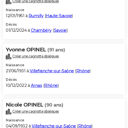
Créer une cagnotte obsèques
City break
Voyage de noces
Climat
Destinations
Voyage nature
Forum
+
PHOTO
Naissance
12/01/1951 à
Rumilly
(
Haute-Savoie
)
GUIDES D'ACHAT
Décès
01/12/2024 à
Chambéry
(
Savoie
)
BONS PLANS
CARTE DE VOEUX
Yvonne OPINEL
(91 ans)
Carte Bonne année
Carte Pâques
Carte de Noël
Carte Saint-Valentin
Carte d'anniversaire
DICTIONNAIRE
Créer une cagnotte obsèques
Biographies
Expressions
Dictionnaire
Citations
Proverbes
PROGRAMME TV
Naissance
21/06/1931 à
Villefranche-sur-Saône
(
Rhône
)
COPAINS D'AVANT
Décès
10/12/2022 à
Arnas
(
Rhône
)
Se connecter
Collèges
Universités
Service militaire
S'inscrire
Lycées
Primaires
Entreprises
Avis de recherche
AVIS DE DÉCÈS
FORUM
Nicole OPINEL
(90 ans)
Lifestyle
Sport
Television
Cinema
Bricolage
Culture
Auto
Voyage
Créer une cagnotte obsèques
Naissance
04/09/1932 à
Villefranche-sur-Saône
(
Rhône
)