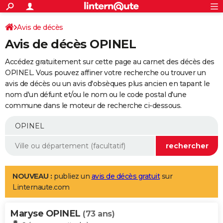
ACTUALITÉS
Connexion
S'inscrire
Avis de décès
Rechercher
Société
Education
Villes
Politique
Faits Divers
Monde
+
SPORT
Avis de décès OPINEL
Football
Cyclisme
Forum
Coupe du monde 2026
Tennis
Rugby
CULTURE
Accédez gratuitement sur cette page au carnet des décès des
TNT
Cinéma
Musique
Programme TV
Streaming
Sorties cinéma
+
OPINEL. Vous pouvez affiner votre recherche ou trouver un
FINANCE
avis de décès ou un avis d'obsèques plus ancien en tapant le
Impôts
Immobilier
Banque
Crédit
Retraite
Epargne
Risques naturels par ville
Assurance
AUTO
nom d'un défunt et/ou le nom ou le code postal d'une
commune dans le moteur de recherche ci-dessous.
Réserver un essai
Berlines
Forum auto
Essais
Citadines
SUV
+
HIGH-TECH
Meilleur smartphone
Ordinateurs
Guide high-tech
Mobiles
Internet
Jeux vidéo
+
BRICOLAGE
Aménagement intérieur
Cuisine
Jardinage
+
Forum
Extérieur
Salle de bains
Rangement
WEEK-END
Escapades
Expositions
Week-end nature
Guides de France
Patrimoine
Musées
+
LIFESTYLE
NOUVEAU :
publiez un
avis de décès gratuit
sur
Linternaute.com
Bien-être
Mode
+
Art de vivre
Loisirs
Modes de vie
SANTE
Maryse OPINEL
Guide de la santé
Médicaments
+
Alimentation
Maladies
Sommeil
(73 ans)
VOYAGE