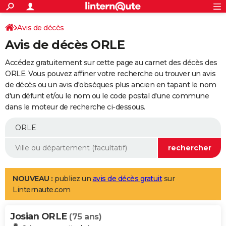
ACTUALITÉS
Connexion
S'inscrire
Avis de décès
Rechercher
Société
Education
Villes
Politique
Faits Divers
Monde
+
SPORT
Avis de décès ORLE
Football
Cyclisme
Forum
Coupe du monde 2026
Tennis
Rugby
CULTURE
Accédez gratuitement sur cette page au carnet des décès des
TNT
Cinéma
Musique
Programme TV
Streaming
Sorties cinéma
+
ORLE. Vous pouvez affiner votre recherche ou trouver un avis
FINANCE
de décès ou un avis d'obsèques plus ancien en tapant le nom
Impôts
Immobilier
Banque
Crédit
Retraite
Epargne
Risques naturels par ville
Assurance
AUTO
d'un défunt et/ou le nom ou le code postal d'une commune
dans le moteur de recherche ci-dessous.
Réserver un essai
Berlines
Forum auto
Essais
Citadines
SUV
+
HIGH-TECH
Meilleur smartphone
Ordinateurs
Guide high-tech
Mobiles
Internet
Jeux vidéo
+
BRICOLAGE
Aménagement intérieur
Cuisine
Jardinage
+
Forum
Extérieur
Salle de bains
Rangement
WEEK-END
Escapades
Expositions
Week-end nature
Guides de France
Patrimoine
Musées
+
LIFESTYLE
NOUVEAU :
publiez un
avis de décès gratuit
sur
Linternaute.com
Bien-être
Mode
+
Art de vivre
Loisirs
Modes de vie
SANTE
Josian ORLE
Guide de la santé
Médicaments
+
Alimentation
Maladies
Sommeil
(75 ans)
VOYAGE