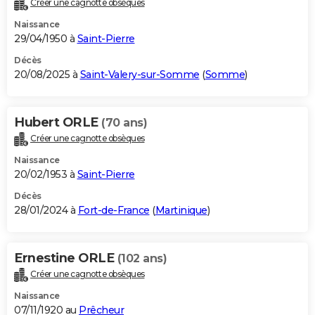
Créer une cagnotte obsèques
City break
Voyage de noces
Climat
Destinations
Voyage nature
Forum
+
PHOTO
Naissance
29/04/1950 à
Saint-Pierre
GUIDES D'ACHAT
Décès
20/08/2025 à
Saint-Valery-sur-Somme
(
Somme
)
BONS PLANS
CARTE DE VOEUX
Hubert ORLE
(70 ans)
Carte Bonne année
Carte Pâques
Carte de Noël
Carte Saint-Valentin
Carte d'anniversaire
DICTIONNAIRE
Créer une cagnotte obsèques
Biographies
Expressions
Dictionnaire
Citations
Proverbes
PROGRAMME TV
Naissance
20/02/1953 à
Saint-Pierre
COPAINS D'AVANT
Décès
28/01/2024 à
Fort-de-France
(
Martinique
)
Se connecter
Collèges
Universités
Service militaire
S'inscrire
Lycées
Primaires
Entreprises
Avis de recherche
AVIS DE DÉCÈS
FORUM
Ernestine ORLE
(102 ans)
Lifestyle
Sport
Television
Cinema
Bricolage
Culture
Auto
Voyage
Créer une cagnotte obsèques
Naissance
07/11/1920 au
Prêcheur