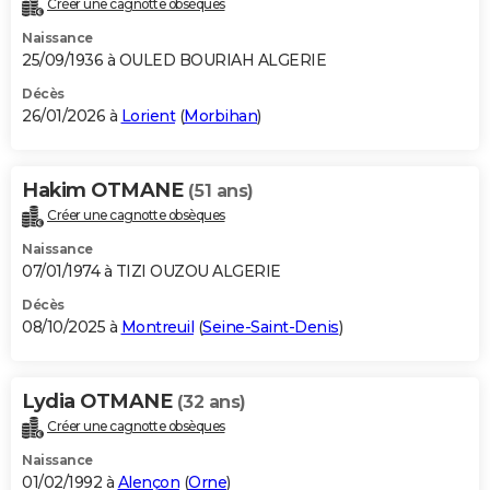
Créer une cagnotte obsèques
City break
Voyage de noces
Climat
Destinations
Voyage nature
Forum
+
PHOTO
Naissance
25/09/1936 à OULED BOURIAH ALGERIE
GUIDES D'ACHAT
Décès
26/01/2026 à
Lorient
(
Morbihan
)
BONS PLANS
CARTE DE VOEUX
Hakim OTMANE
(51 ans)
Carte Bonne année
Carte Pâques
Carte de Noël
Carte Saint-Valentin
Carte d'anniversaire
DICTIONNAIRE
Créer une cagnotte obsèques
Biographies
Expressions
Dictionnaire
Citations
Proverbes
PROGRAMME TV
Naissance
07/01/1974 à TIZI OUZOU ALGERIE
COPAINS D'AVANT
Décès
08/10/2025 à
Montreuil
(
Seine-Saint-Denis
)
Se connecter
Collèges
Universités
Service militaire
S'inscrire
Lycées
Primaires
Entreprises
Avis de recherche
AVIS DE DÉCÈS
FORUM
Lydia OTMANE
(32 ans)
Lifestyle
Sport
Television
Cinema
Bricolage
Culture
Auto
Voyage
Créer une cagnotte obsèques
Naissance
01/02/1992 à
Alençon
(
Orne
)