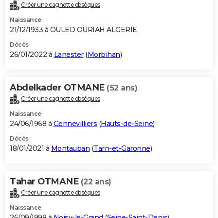
Créer une cagnotte obsèques
Naissance
21/12/1933 à OULED OURIAH ALGERIE
Décès
26/01/2022 à
Lanester
(
Morbihan
)
Abdelkader OTMANE
(52 ans)
Créer une cagnotte obsèques
Naissance
24/06/1968 à
Gennevilliers
(
Hauts-de-Seine
)
Décès
18/01/2021 à
Montauban
(
Tarn-et-Garonne
)
Tahar OTMANE
(22 ans)
Créer une cagnotte obsèques
Naissance
26/09/1998 à
Noisy-le-Grand
(
Seine-Saint-Denis
)