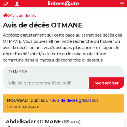
ACTUALITÉS
Connexion
S'inscrire
Avis de décès
Rechercher
Société
Education
Villes
Politique
Faits Divers
Monde
+
SPORT
Avis de décès OTMANE
Football
Cyclisme
Forum
Coupe du monde 2026
Tennis
Rugby
CULTURE
Accédez gratuitement sur cette page au carnet des décès des
TNT
Cinéma
Musique
Programme TV
Streaming
Sorties cinéma
+
OTMANE. Vous pouvez affiner votre recherche ou trouver un
FINANCE
avis de décès ou un avis d'obsèques plus ancien en tapant le
Impôts
Immobilier
Banque
Crédit
Retraite
Epargne
Risques naturels par ville
Assurance
AUTO
nom d'un défunt et/ou le nom ou le code postal d'une
commune dans le moteur de recherche ci-dessous.
Réserver un essai
Berlines
Forum auto
Essais
Citadines
SUV
+
HIGH-TECH
Meilleur smartphone
Ordinateurs
Guide high-tech
Mobiles
Internet
Jeux vidéo
+
BRICOLAGE
Aménagement intérieur
Cuisine
Jardinage
+
Forum
Extérieur
Salle de bains
Rangement
WEEK-END
Escapades
Expositions
Week-end nature
Guides de France
Patrimoine
Musées
+
LIFESTYLE
NOUVEAU :
publiez un
avis de décès gratuit
sur
Linternaute.com
Bien-être
Mode
+
Art de vivre
Loisirs
Modes de vie
SANTE
Abdelkader OTMANE
Guide de la santé
Médicaments
+
Alimentation
Maladies
Sommeil
(89 ans)
VOYAGE