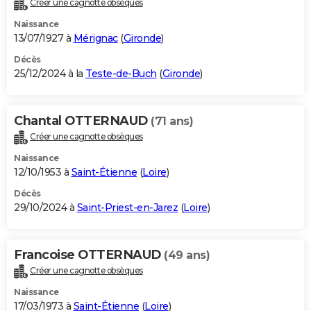
Créer une cagnotte obsèques
City break
Voyage de noces
Climat
Destinations
Voyage nature
Forum
+
PHOTO
Naissance
13/07/1927 à
Mérignac
(
Gironde
)
GUIDES D'ACHAT
Décès
25/12/2024 à la
Teste-de-Buch
(
Gironde
)
BONS PLANS
CARTE DE VOEUX
Chantal OTTERNAUD
(71 ans)
Carte Bonne année
Carte Pâques
Carte de Noël
Carte Saint-Valentin
Carte d'anniversaire
DICTIONNAIRE
Créer une cagnotte obsèques
Biographies
Expressions
Dictionnaire
Citations
Proverbes
PROGRAMME TV
Naissance
12/10/1953 à
Saint-Étienne
(
Loire
)
COPAINS D'AVANT
Décès
29/10/2024 à
Saint-Priest-en-Jarez
(
Loire
)
Se connecter
Collèges
Universités
Service militaire
S'inscrire
Lycées
Primaires
Entreprises
Avis de recherche
AVIS DE DÉCÈS
FORUM
Francoise OTTERNAUD
(49 ans)
Lifestyle
Sport
Television
Cinema
Bricolage
Culture
Auto
Voyage
Créer une cagnotte obsèques
Naissance
17/03/1973 à
Saint-Étienne
(
Loire
)