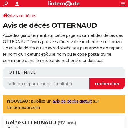
ACTUALITÉS
Connexion
S'inscrire
Avis de décès
Rechercher
Société
Education
Villes
Politique
Faits Divers
Monde
+
SPORT
Avis de décès OTTERNAUD
Football
Cyclisme
Forum
Coupe du monde 2026
Tennis
Rugby
CULTURE
Accédez gratuitement sur cette page au carnet des décès des
TNT
Cinéma
Musique
Programme TV
Streaming
Sorties cinéma
+
OTTERNAUD. Vous pouvez affiner votre recherche ou trouver
FINANCE
un avis de décès ou un avis d'obsèques plus ancien en tapant
Impôts
Immobilier
Banque
Crédit
Retraite
Epargne
Risques naturels par ville
Assurance
AUTO
le nom d'un défunt et/ou le nom ou le code postal d'une
commune dans le moteur de recherche ci-dessous.
Réserver un essai
Berlines
Forum auto
Essais
Citadines
SUV
+
HIGH-TECH
Meilleur smartphone
Ordinateurs
Guide high-tech
Mobiles
Internet
Jeux vidéo
+
BRICOLAGE
Aménagement intérieur
Cuisine
Jardinage
+
Forum
Extérieur
Salle de bains
Rangement
WEEK-END
Escapades
Expositions
Week-end nature
Guides de France
Patrimoine
Musées
+
LIFESTYLE
NOUVEAU :
publiez un
avis de décès gratuit
sur
Linternaute.com
Bien-être
Mode
+
Art de vivre
Loisirs
Modes de vie
SANTE
Reine OTTERNAUD
Guide de la santé
Médicaments
+
Alimentation
Maladies
Sommeil
(97 ans)
VOYAGE