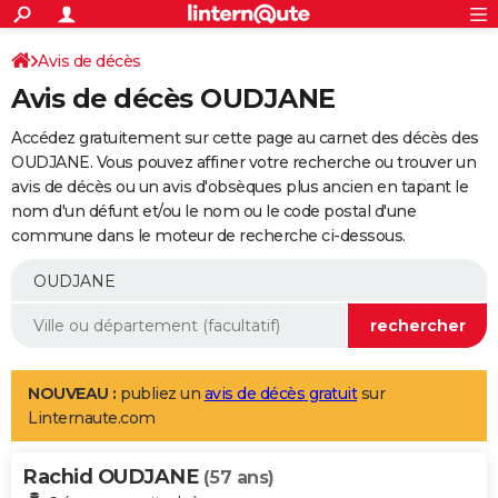
ACTUALITÉS
Connexion
S'inscrire
Avis de décès
Rechercher
Société
Education
Villes
Politique
Faits Divers
Monde
+
SPORT
Avis de décès OUDJANE
Football
Cyclisme
Forum
Coupe du monde 2026
Tennis
Rugby
CULTURE
Accédez gratuitement sur cette page au carnet des décès des
TNT
Cinéma
Musique
Programme TV
Streaming
Sorties cinéma
+
OUDJANE. Vous pouvez affiner votre recherche ou trouver un
FINANCE
avis de décès ou un avis d'obsèques plus ancien en tapant le
Impôts
Immobilier
Banque
Crédit
Retraite
Epargne
Risques naturels par ville
Assurance
AUTO
nom d'un défunt et/ou le nom ou le code postal d'une
commune dans le moteur de recherche ci-dessous.
Réserver un essai
Berlines
Forum auto
Essais
Citadines
SUV
+
HIGH-TECH
Meilleur smartphone
Ordinateurs
Guide high-tech
Mobiles
Internet
Jeux vidéo
+
BRICOLAGE
Aménagement intérieur
Cuisine
Jardinage
+
Forum
Extérieur
Salle de bains
Rangement
WEEK-END
Escapades
Expositions
Week-end nature
Guides de France
Patrimoine
Musées
+
LIFESTYLE
NOUVEAU :
publiez un
avis de décès gratuit
sur
Linternaute.com
Bien-être
Mode
+
Art de vivre
Loisirs
Modes de vie
SANTE
Rachid OUDJANE
Guide de la santé
Médicaments
+
Alimentation
Maladies
Sommeil
(57 ans)
VOYAGE