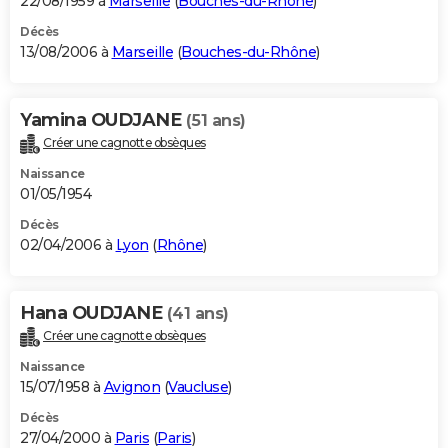
22/08/1959 à
Marseille
(
Bouches-du-Rhône
)
Décès
13/08/2006 à
Marseille
(
Bouches-du-Rhône
)
Yamina OUDJANE
(51 ans)
Créer une cagnotte obsèques
Naissance
01/05/1954
Décès
02/04/2006 à
Lyon
(
Rhône
)
Hana OUDJANE
(41 ans)
Créer une cagnotte obsèques
Naissance
15/07/1958 à
Avignon
(
Vaucluse
)
Décès
27/04/2000 à
Paris
(
Paris
)