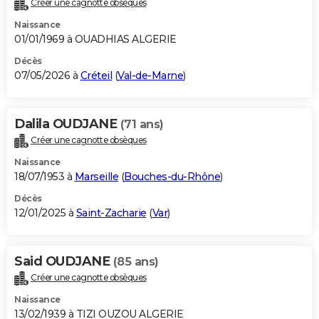
Créer une cagnotte obsèques
City break
Voyage de noces
Climat
Destinations
Voyage nature
Forum
+
PHOTO
Naissance
01/01/1969 à OUADHIAS ALGERIE
GUIDES D'ACHAT
Décès
07/05/2026 à
Créteil
(
Val-de-Marne
)
BONS PLANS
CARTE DE VOEUX
Dalila OUDJANE
(71 ans)
Carte Bonne année
Carte Pâques
Carte de Noël
Carte Saint-Valentin
Carte d'anniversaire
DICTIONNAIRE
Créer une cagnotte obsèques
Biographies
Expressions
Dictionnaire
Citations
Proverbes
PROGRAMME TV
Naissance
18/07/1953 à
Marseille
(
Bouches-du-Rhône
)
COPAINS D'AVANT
Décès
12/01/2025 à
Saint-Zacharie
(
Var
)
Se connecter
Collèges
Universités
Service militaire
S'inscrire
Lycées
Primaires
Entreprises
Avis de recherche
AVIS DE DÉCÈS
FORUM
Said OUDJANE
(85 ans)
Lifestyle
Sport
Television
Cinema
Bricolage
Culture
Auto
Voyage
Créer une cagnotte obsèques
Naissance
13/02/1939 à TIZI OUZOU ALGERIE