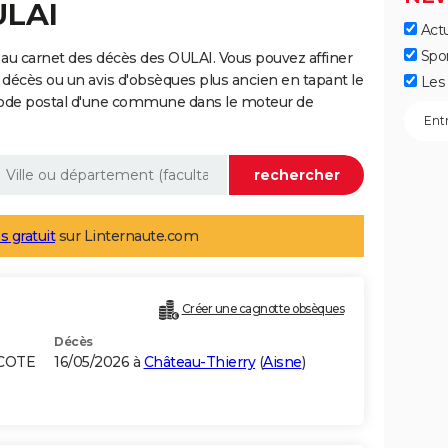
ULAI
Actu
Spo
au carnet des décès des OULAI. Vous pouvez affiner
 décès ou un avis d'obsèques plus ancien en tapant le
Les 
code postal d'une commune dans le moteur de
s gratuit
sur Linternaute.com
Créer une cagnotte obsèques
Décès
 COTE
16/05/2026 à
Château-Thierry
(
Aisne
)