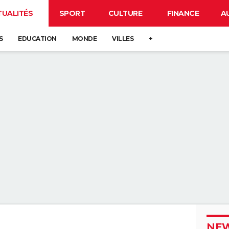
TUALITÉS
SPORT
CULTURE
FINANCE
A
S
EDUCATION
MONDE
VILLES
+
NEW