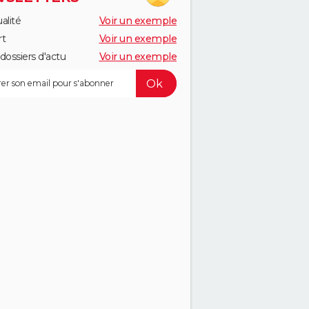
alité
Voir un exemple
rt
Voir un exemple
dossiers d'actu
Voir un exemple