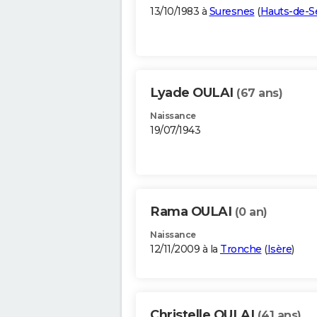
13/10/1983 à
Suresnes
(
Hauts-de-S
Lyade OULAI
(67 ans)
Naissance
19/07/1943
Rama OULAI
(0 an)
Naissance
12/11/2009 à la
Tronche
(
Isère
)
Christelle OULAI
(41 ans)