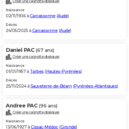
Créer une cagnotte obsèques
City break
Voyage de noces
Climat
Destinations
Voyage nature
Forum
+
PHOTO
Naissance
02/11/1936 à
Carcassonne
(
Aude
)
GUIDES D'ACHAT
Décès
24/05/2025 à
Carcassonne
(
Aude
)
BONS PLANS
CARTE DE VOEUX
Daniel PAC
(67 ans)
Carte Bonne année
Carte Pâques
Carte de Noël
Carte Saint-Valentin
Carte d'anniversaire
DICTIONNAIRE
Créer une cagnotte obsèques
Biographies
Expressions
Dictionnaire
Citations
Proverbes
PROGRAMME TV
Naissance
01/01/1957 à
Tarbes
(
Hautes-Pyrénées
)
COPAINS D'AVANT
Décès
25/11/2024 à
Sauveterre-de-Béarn
(
Pyrénées-Atlantiques
)
Se connecter
Collèges
Universités
Service militaire
S'inscrire
Lycées
Primaires
Entreprises
Avis de recherche
AVIS DE DÉCÈS
FORUM
Andree PAC
(96 ans)
Lifestyle
Sport
Television
Cinema
Bricolage
Culture
Auto
Voyage
Créer une cagnotte obsèques
Naissance
13/06/1927 à
Cissac-Médoc
(
Gironde
)