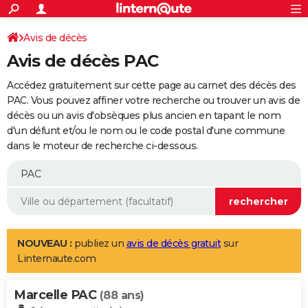
ACTUALITÉS
Connexion
S'inscrire
Avis de décès
Rechercher
Société
Education
Villes
Politique
Faits Divers
Monde
+
SPORT
Avis de décès PAC
Football
Cyclisme
Forum
Coupe du monde 2026
Tennis
Rugby
CULTURE
Accédez gratuitement sur cette page au carnet des décès des
TNT
Cinéma
Musique
Programme TV
Streaming
Sorties cinéma
+
PAC. Vous pouvez affiner votre recherche ou trouver un avis de
FINANCE
décès ou un avis d'obsèques plus ancien en tapant le nom
Impôts
Immobilier
Banque
Crédit
Retraite
Epargne
Risques naturels par ville
Assurance
AUTO
d'un défunt et/ou le nom ou le code postal d'une commune
dans le moteur de recherche ci-dessous.
Réserver un essai
Berlines
Forum auto
Essais
Citadines
SUV
+
HIGH-TECH
Meilleur smartphone
Ordinateurs
Guide high-tech
Mobiles
Internet
Jeux vidéo
+
BRICOLAGE
Aménagement intérieur
Cuisine
Jardinage
+
Forum
Extérieur
Salle de bains
Rangement
WEEK-END
Escapades
Expositions
Week-end nature
Guides de France
Patrimoine
Musées
+
LIFESTYLE
NOUVEAU :
publiez un
avis de décès gratuit
sur
Linternaute.com
Bien-être
Mode
+
Art de vivre
Loisirs
Modes de vie
SANTE
Marcelle PAC
Guide de la santé
Médicaments
+
Alimentation
Maladies
Sommeil
(88 ans)
VOYAGE