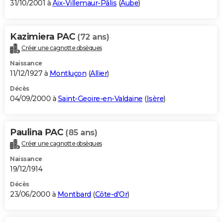
31/10/2001 à
Aix-Villemaur-Pâlis
(
Aube
)
Kazimiera PAC
(72 ans)
Créer une cagnotte obsèques
Naissance
11/12/1927 à
Montluçon
(
Allier
)
Décès
04/09/2000 à
Saint-Geoire-en-Valdaine
(
Isère
)
Paulina PAC
(85 ans)
Créer une cagnotte obsèques
Naissance
19/12/1914
Décès
23/06/2000 à
Montbard
(
Côte-d'Or
)