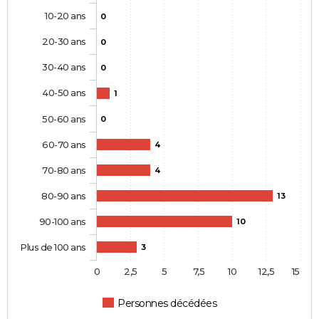
10-20 ans
0
20-30 ans
0
30-40 ans
0
40-50 ans
1
50-60 ans
0
60-70 ans
4
70-80 ans
4
80-90 ans
13
90-100 ans
10
Plus de 100 ans
3
0
2,5
5
7,5
10
12,5
15
Personnes décédées