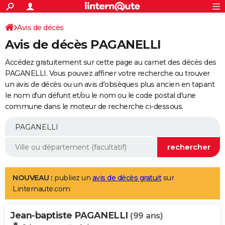
ACTUALITÉS
Connexion
S'inscrire
Avis de décès
Rechercher
Société
Education
Villes
Politique
Faits Divers
Monde
+
SPORT
Avis de décès PAGANELLI
Football
Cyclisme
Forum
Coupe du monde 2026
Tennis
Rugby
CULTURE
Accédez gratuitement sur cette page au carnet des décès des
TNT
Cinéma
Musique
Programme TV
Streaming
Sorties cinéma
+
PAGANELLI. Vous pouvez affiner votre recherche ou trouver
FINANCE
un avis de décès ou un avis d'obsèques plus ancien en tapant
Impôts
Immobilier
Banque
Crédit
Retraite
Epargne
Risques naturels par ville
Assurance
AUTO
le nom d'un défunt et/ou le nom ou le code postal d'une
commune dans le moteur de recherche ci-dessous.
Réserver un essai
Berlines
Forum auto
Essais
Citadines
SUV
+
HIGH-TECH
Meilleur smartphone
Ordinateurs
Guide high-tech
Mobiles
Internet
Jeux vidéo
+
BRICOLAGE
Aménagement intérieur
Cuisine
Jardinage
+
Forum
Extérieur
Salle de bains
Rangement
WEEK-END
Escapades
Expositions
Week-end nature
Guides de France
Patrimoine
Musées
+
LIFESTYLE
NOUVEAU :
publiez un
avis de décès gratuit
sur
Linternaute.com
Bien-être
Mode
+
Art de vivre
Loisirs
Modes de vie
SANTE
Jean-baptiste PAGANELLI
Guide de la santé
Médicaments
+
Alimentation
Maladies
Sommeil
(99 ans)
VOYAGE