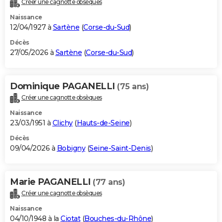
Créer une cagnotte obsèques
City break
Voyage de noces
Climat
Destinations
Voyage nature
Forum
+
PHOTO
Naissance
12/04/1927 à
Sartène
(
Corse-du-Sud
)
GUIDES D'ACHAT
Décès
27/05/2026 à
Sartène
(
Corse-du-Sud
)
BONS PLANS
CARTE DE VOEUX
Dominique PAGANELLI
(75 ans)
Carte Bonne année
Carte Pâques
Carte de Noël
Carte Saint-Valentin
Carte d'anniversaire
DICTIONNAIRE
Créer une cagnotte obsèques
Biographies
Expressions
Dictionnaire
Citations
Proverbes
PROGRAMME TV
Naissance
23/03/1951 à
Clichy
(
Hauts-de-Seine
)
COPAINS D'AVANT
Décès
09/04/2026 à
Bobigny
(
Seine-Saint-Denis
)
Se connecter
Collèges
Universités
Service militaire
S'inscrire
Lycées
Primaires
Entreprises
Avis de recherche
AVIS DE DÉCÈS
FORUM
Marie PAGANELLI
(77 ans)
Lifestyle
Sport
Television
Cinema
Bricolage
Culture
Auto
Voyage
Créer une cagnotte obsèques
Naissance
04/10/1948 à la
Ciotat
(
Bouches-du-Rhône
)