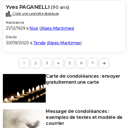
Yves PAGANELLI
(90 ans)
Créer une cagnotte obsèques
Naissance
21/12/1929 à
Nice
(
Alpes-Maritimes
)
Décès
30/09/2020 à
Tende
(
Alpes-Maritimes
)
1
2
3
4
5
6
7
Carte de condoléances : envoyer
gratuitement une carte
Message de condoléances :
exemples de textes et modèle de
courrier