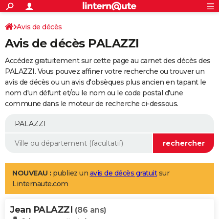
ACTUALITÉS
Connexion
S'inscrire
Avis de décès
Rechercher
Société
Education
Villes
Politique
Faits Divers
Monde
+
SPORT
Avis de décès PALAZZI
Football
Cyclisme
Forum
Coupe du monde 2026
Tennis
Rugby
CULTURE
Accédez gratuitement sur cette page au carnet des décès des
TNT
Cinéma
Musique
Programme TV
Streaming
Sorties cinéma
+
PALAZZI. Vous pouvez affiner votre recherche ou trouver un
FINANCE
avis de décès ou un avis d'obsèques plus ancien en tapant le
Impôts
Immobilier
Banque
Crédit
Retraite
Epargne
Risques naturels par ville
Assurance
AUTO
nom d'un défunt et/ou le nom ou le code postal d'une
commune dans le moteur de recherche ci-dessous.
Réserver un essai
Berlines
Forum auto
Essais
Citadines
SUV
+
HIGH-TECH
Meilleur smartphone
Ordinateurs
Guide high-tech
Mobiles
Internet
Jeux vidéo
+
BRICOLAGE
Aménagement intérieur
Cuisine
Jardinage
+
Forum
Extérieur
Salle de bains
Rangement
WEEK-END
Escapades
Expositions
Week-end nature
Guides de France
Patrimoine
Musées
+
LIFESTYLE
NOUVEAU :
publiez un
avis de décès gratuit
sur
Linternaute.com
Bien-être
Mode
+
Art de vivre
Loisirs
Modes de vie
SANTE
Jean PALAZZI
Guide de la santé
Médicaments
+
Alimentation
Maladies
Sommeil
(86 ans)
VOYAGE