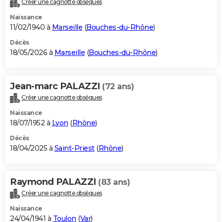
Créer une cagnotte obsèques
City break
Voyage de noces
Climat
Destinations
Voyage nature
Forum
+
PHOTO
Naissance
11/02/1940 à
Marseille
(
Bouches-du-Rhône
)
GUIDES D'ACHAT
Décès
18/05/2026 à
Marseille
(
Bouches-du-Rhône
)
BONS PLANS
CARTE DE VOEUX
Jean-marc PALAZZI
(72 ans)
Carte Bonne année
Carte Pâques
Carte de Noël
Carte Saint-Valentin
Carte d'anniversaire
DICTIONNAIRE
Créer une cagnotte obsèques
Biographies
Expressions
Dictionnaire
Citations
Proverbes
PROGRAMME TV
Naissance
18/07/1952 à
Lyon
(
Rhône
)
COPAINS D'AVANT
Décès
18/04/2025 à
Saint-Priest
(
Rhône
)
Se connecter
Collèges
Universités
Service militaire
S'inscrire
Lycées
Primaires
Entreprises
Avis de recherche
AVIS DE DÉCÈS
FORUM
Raymond PALAZZI
(83 ans)
Lifestyle
Sport
Television
Cinema
Bricolage
Culture
Auto
Voyage
Créer une cagnotte obsèques
Naissance
24/04/1941 à
Toulon
(
Var
)