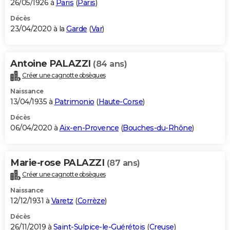
26/05/1926 à
Paris
(
Paris
)
Décès
23/04/2020 à la
Garde
(
Var
)
Antoine PALAZZI
(84 ans)
Créer une cagnotte obsèques
Naissance
13/04/1935 à
Patrimonio
(
Haute-Corse
)
Décès
06/04/2020 à
Aix-en-Provence
(
Bouches-du-Rhône
)
Marie-rose PALAZZI
(87 ans)
Créer une cagnotte obsèques
Naissance
12/12/1931 à
Varetz
(
Corrèze
)
Décès
26/11/2019 à
Saint-Sulpice-le-Guérétois
(
Creuse
)