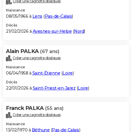
Créer une cagnotte obsèques
City break
Voyage de noces
Climat
Destinations
Voyage nature
Forum
+
PHOTO
Naissance
08/05/1966 à
Lens
(
Pas-de-Calais
)
GUIDES D'ACHAT
Décès
21/02/2026 à
Avesnes-sur-Helpe
(
Nord
)
BONS PLANS
CARTE DE VOEUX
Alain PALKA
(67 ans)
Carte Bonne année
Carte Pâques
Carte de Noël
Carte Saint-Valentin
Carte d'anniversaire
DICTIONNAIRE
Créer une cagnotte obsèques
Biographies
Expressions
Dictionnaire
Citations
Proverbes
PROGRAMME TV
Naissance
06/04/1958 à
Saint-Étienne
(
Loire
)
COPAINS D'AVANT
Décès
22/01/2026 à
Saint-Priest-en-Jarez
(
Loire
)
Se connecter
Collèges
Universités
Service militaire
S'inscrire
Lycées
Primaires
Entreprises
Avis de recherche
AVIS DE DÉCÈS
FORUM
Franck PALKA
(55 ans)
Lifestyle
Sport
Television
Cinema
Bricolage
Culture
Auto
Voyage
Créer une cagnotte obsèques
Naissance
13/02/1970 à
Béthune
(
Pas-de-Calais
)