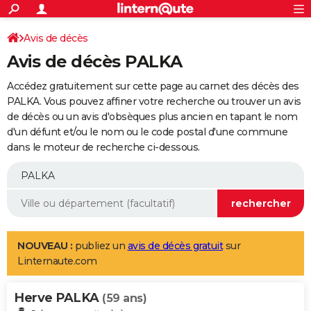
ACTUALITÉS
Connexion
S'inscrire
Avis de décès
Rechercher
Société
Education
Villes
Politique
Faits Divers
Monde
+
SPORT
Avis de décès PALKA
Football
Cyclisme
Forum
Coupe du monde 2026
Tennis
Rugby
CULTURE
Accédez gratuitement sur cette page au carnet des décès des
TNT
Cinéma
Musique
Programme TV
Streaming
Sorties cinéma
+
PALKA. Vous pouvez affiner votre recherche ou trouver un avis
FINANCE
de décès ou un avis d'obsèques plus ancien en tapant le nom
Impôts
Immobilier
Banque
Crédit
Retraite
Epargne
Risques naturels par ville
Assurance
AUTO
d'un défunt et/ou le nom ou le code postal d'une commune
dans le moteur de recherche ci-dessous.
Réserver un essai
Berlines
Forum auto
Essais
Citadines
SUV
+
HIGH-TECH
Meilleur smartphone
Ordinateurs
Guide high-tech
Mobiles
Internet
Jeux vidéo
+
BRICOLAGE
Aménagement intérieur
Cuisine
Jardinage
+
Forum
Extérieur
Salle de bains
Rangement
WEEK-END
Escapades
Expositions
Week-end nature
Guides de France
Patrimoine
Musées
+
LIFESTYLE
NOUVEAU :
publiez un
avis de décès gratuit
sur
Linternaute.com
Bien-être
Mode
+
Art de vivre
Loisirs
Modes de vie
SANTE
Herve PALKA
Guide de la santé
Médicaments
+
Alimentation
Maladies
Sommeil
(59 ans)
VOYAGE