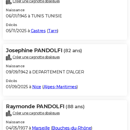
Créer une cagnotte obsèques
City break
Voyage de noces
Climat
Destinations
Voyage nature
Forum
+
PHOTO
Naissance
06/01/1945 à TUNIS TUNISIE
GUIDES D'ACHAT
Décès
05/11/2025 à
Castres
(
Tarn
)
BONS PLANS
CARTE DE VOEUX
Josephine PANDOLFI
(82 ans)
Carte Bonne année
Carte Pâques
Carte de Noël
Carte Saint-Valentin
Carte d'anniversaire
DICTIONNAIRE
Créer une cagnotte obsèques
Biographies
Expressions
Dictionnaire
Citations
Proverbes
PROGRAMME TV
Naissance
09/09/1942 à DEPARTEMENT D'ALGER
COPAINS D'AVANT
Décès
01/09/2025 à
Nice
(
Alpes-Maritimes
)
Se connecter
Collèges
Universités
Service militaire
S'inscrire
Lycées
Primaires
Entreprises
Avis de recherche
AVIS DE DÉCÈS
FORUM
Raymonde PANDOLFI
(88 ans)
Lifestyle
Sport
Television
Cinema
Bricolage
Culture
Auto
Voyage
Créer une cagnotte obsèques
Naissance
04/05/1937 à
Marseille
(
Bouches-du-Rhône
)