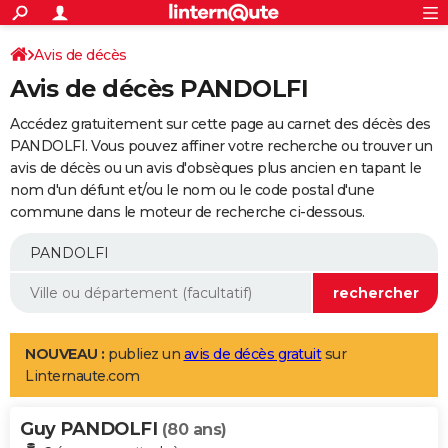
ACTUALITÉS
Connexion
S'inscrire
Avis de décès
Rechercher
Société
Education
Villes
Politique
Faits Divers
Monde
+
SPORT
Avis de décès PANDOLFI
Football
Cyclisme
Forum
Coupe du monde 2026
Tennis
Rugby
CULTURE
Accédez gratuitement sur cette page au carnet des décès des
TNT
Cinéma
Musique
Programme TV
Streaming
Sorties cinéma
+
PANDOLFI. Vous pouvez affiner votre recherche ou trouver un
FINANCE
avis de décès ou un avis d'obsèques plus ancien en tapant le
Impôts
Immobilier
Banque
Crédit
Retraite
Epargne
Risques naturels par ville
Assurance
AUTO
nom d'un défunt et/ou le nom ou le code postal d'une
commune dans le moteur de recherche ci-dessous.
Réserver un essai
Berlines
Forum auto
Essais
Citadines
SUV
+
HIGH-TECH
Meilleur smartphone
Ordinateurs
Guide high-tech
Mobiles
Internet
Jeux vidéo
+
BRICOLAGE
Aménagement intérieur
Cuisine
Jardinage
+
Forum
Extérieur
Salle de bains
Rangement
WEEK-END
Escapades
Expositions
Week-end nature
Guides de France
Patrimoine
Musées
+
LIFESTYLE
NOUVEAU :
publiez un
avis de décès gratuit
sur
Linternaute.com
Bien-être
Mode
+
Art de vivre
Loisirs
Modes de vie
SANTE
Guy PANDOLFI
Guide de la santé
Médicaments
+
Alimentation
Maladies
Sommeil
(80 ans)
VOYAGE