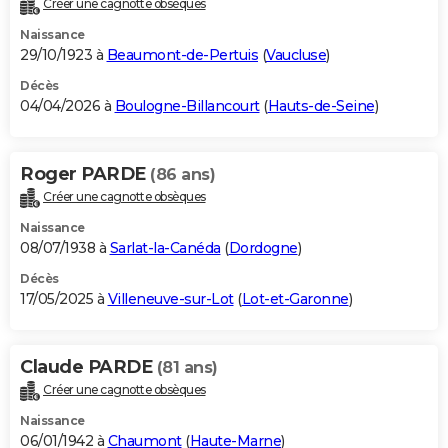
Créer une cagnotte obsèques
City break
Voyage de noces
Climat
Destinations
Voyage nature
Forum
+
PHOTO
Naissance
29/10/1923 à
Beaumont-de-Pertuis
(
Vaucluse
)
GUIDES D'ACHAT
Décès
04/04/2026 à
Boulogne-Billancourt
(
Hauts-de-Seine
)
BONS PLANS
CARTE DE VOEUX
Roger PARDE
(86 ans)
Carte Bonne année
Carte Pâques
Carte de Noël
Carte Saint-Valentin
Carte d'anniversaire
DICTIONNAIRE
Créer une cagnotte obsèques
Biographies
Expressions
Dictionnaire
Citations
Proverbes
PROGRAMME TV
Naissance
08/07/1938 à
Sarlat-la-Canéda
(
Dordogne
)
COPAINS D'AVANT
Décès
17/05/2025 à
Villeneuve-sur-Lot
(
Lot-et-Garonne
)
Se connecter
Collèges
Universités
Service militaire
S'inscrire
Lycées
Primaires
Entreprises
Avis de recherche
AVIS DE DÉCÈS
FORUM
Claude PARDE
(81 ans)
Lifestyle
Sport
Television
Cinema
Bricolage
Culture
Auto
Voyage
Créer une cagnotte obsèques
Naissance
06/01/1942 à
Chaumont
(
Haute-Marne
)