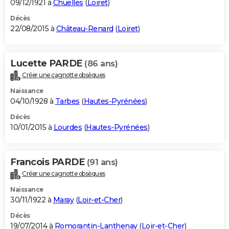
09/12/1921 à
Chuelles
(
Loiret
)
Décès
22/08/2015 à
Château-Renard
(
Loiret
)
Lucette PARDE
(86 ans)
Créer une cagnotte obsèques
Naissance
04/10/1928 à
Tarbes
(
Hautes-Pyrénées
)
Décès
10/01/2015 à
Lourdes
(
Hautes-Pyrénées
)
Francois PARDE
(91 ans)
Créer une cagnotte obsèques
Naissance
30/11/1922 à
Maray
(
Loir-et-Cher
)
Décès
19/07/2014 à
Romorantin-Lanthenay
(
Loir-et-Cher
)