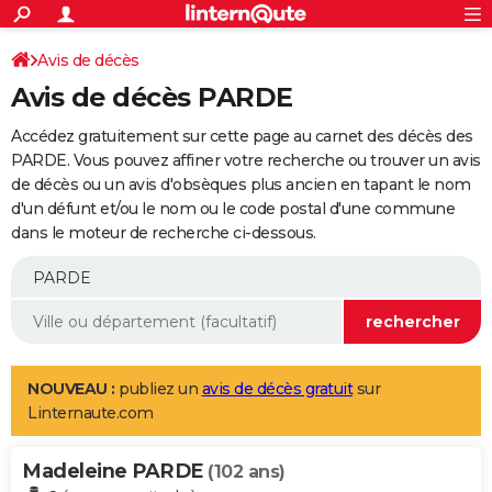
ACTUALITÉS
Connexion
S'inscrire
Avis de décès
Rechercher
Société
Education
Villes
Politique
Faits Divers
Monde
+
SPORT
Avis de décès PARDE
Football
Cyclisme
Forum
Coupe du monde 2026
Tennis
Rugby
CULTURE
Accédez gratuitement sur cette page au carnet des décès des
TNT
Cinéma
Musique
Programme TV
Streaming
Sorties cinéma
+
PARDE. Vous pouvez affiner votre recherche ou trouver un avis
FINANCE
de décès ou un avis d'obsèques plus ancien en tapant le nom
Impôts
Immobilier
Banque
Crédit
Retraite
Epargne
Risques naturels par ville
Assurance
AUTO
d'un défunt et/ou le nom ou le code postal d'une commune
dans le moteur de recherche ci-dessous.
Réserver un essai
Berlines
Forum auto
Essais
Citadines
SUV
+
HIGH-TECH
Meilleur smartphone
Ordinateurs
Guide high-tech
Mobiles
Internet
Jeux vidéo
+
BRICOLAGE
Aménagement intérieur
Cuisine
Jardinage
+
Forum
Extérieur
Salle de bains
Rangement
WEEK-END
Escapades
Expositions
Week-end nature
Guides de France
Patrimoine
Musées
+
LIFESTYLE
NOUVEAU :
publiez un
avis de décès gratuit
sur
Linternaute.com
Bien-être
Mode
+
Art de vivre
Loisirs
Modes de vie
SANTE
Madeleine PARDE
Guide de la santé
Médicaments
+
Alimentation
Maladies
Sommeil
(102 ans)
VOYAGE