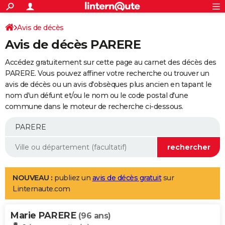
ACTUALITÉS
Connexion
S'inscrire
Avis de décès
Rechercher
Société
Education
Villes
Politique
Faits Divers
Monde
+
SPORT
Avis de décès PARERE
Football
Cyclisme
Forum
Coupe du monde 2026
Tennis
Rugby
CULTURE
Accédez gratuitement sur cette page au carnet des décès des
TNT
Cinéma
Musique
Programme TV
Streaming
Sorties cinéma
+
PARERE. Vous pouvez affiner votre recherche ou trouver un
FINANCE
avis de décès ou un avis d'obsèques plus ancien en tapant le
Impôts
Immobilier
Banque
Crédit
Retraite
Epargne
Risques naturels par ville
Assurance
AUTO
nom d'un défunt et/ou le nom ou le code postal d'une
commune dans le moteur de recherche ci-dessous.
Réserver un essai
Berlines
Forum auto
Essais
Citadines
SUV
+
HIGH-TECH
Meilleur smartphone
Ordinateurs
Guide high-tech
Mobiles
Internet
Jeux vidéo
+
BRICOLAGE
Aménagement intérieur
Cuisine
Jardinage
+
Forum
Extérieur
Salle de bains
Rangement
WEEK-END
Escapades
Expositions
Week-end nature
Guides de France
Patrimoine
Musées
+
LIFESTYLE
NOUVEAU :
publiez un
avis de décès gratuit
sur
Linternaute.com
Bien-être
Mode
+
Art de vivre
Loisirs
Modes de vie
SANTE
Marie PARERE
Guide de la santé
Médicaments
+
Alimentation
Maladies
Sommeil
(96 ans)
VOYAGE