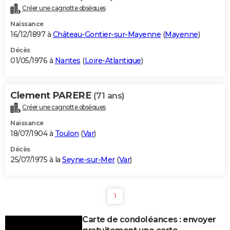
Créer une cagnotte obsèques
Naissance
16/12/1897 à
Château-Gontier-sur-Mayenne
(
Mayenne
)
Décès
01/05/1976 à
Nantes
(
Loire-Atlantique
)
Clement PARERE
(71 ans)
Créer une cagnotte obsèques
Naissance
18/07/1904 à
Toulon
(
Var
)
Décès
25/07/1975 à la
Seyne-sur-Mer
(
Var
)
1
Carte de condoléances : envoyer