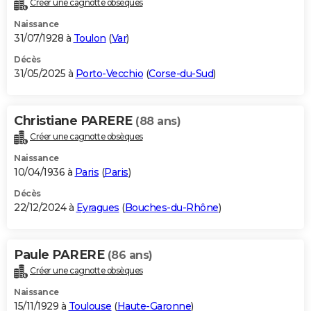
Créer une cagnotte obsèques
City break
Voyage de noces
Climat
Destinations
Voyage nature
Forum
+
PHOTO
Naissance
31/07/1928 à
Toulon
(
Var
)
GUIDES D'ACHAT
Décès
31/05/2025 à
Porto-Vecchio
(
Corse-du-Sud
)
BONS PLANS
CARTE DE VOEUX
Christiane PARERE
(88 ans)
Carte Bonne année
Carte Pâques
Carte de Noël
Carte Saint-Valentin
Carte d'anniversaire
DICTIONNAIRE
Créer une cagnotte obsèques
Biographies
Expressions
Dictionnaire
Citations
Proverbes
PROGRAMME TV
Naissance
10/04/1936 à
Paris
(
Paris
)
COPAINS D'AVANT
Décès
22/12/2024 à
Eyragues
(
Bouches-du-Rhône
)
Se connecter
Collèges
Universités
Service militaire
S'inscrire
Lycées
Primaires
Entreprises
Avis de recherche
AVIS DE DÉCÈS
FORUM
Paule PARERE
(86 ans)
Lifestyle
Sport
Television
Cinema
Bricolage
Culture
Auto
Voyage
Créer une cagnotte obsèques
Naissance
15/11/1929 à
Toulouse
(
Haute-Garonne
)